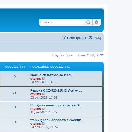
Поиск
Расширенный по
Регистрация
Вход
Текущее время: 06 авг 2026, 05:32
СООБЩЕНИЯ
ПОСЛЕДНЕЕ СООБЩЕНИЕ
Можно связаться со мной
2
П
dtvims
е
29 авг 2025, 16:02
р
е
Ремонт OCZ-520 12U EI Active …
58
й
П
dtvims
т
е
23 окт 2023, 13:16
и
р
к
е
Re: Удаленная перезагрузка D-…
п
8
й
П
dtvims
о
т
е
11 дек 2024, 17:02
с
и
р
л
к
е
fromZigbee - обработка сообще…
е
14
п
й
П
dtvims
д
о
т
е
24 сен 2025, 17:24
н
с
и
р
е