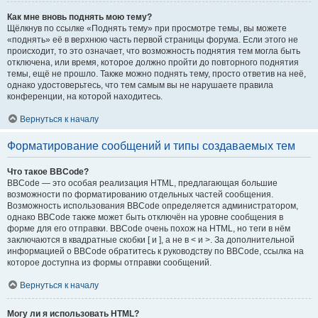
Как мне вновь поднять мою тему?
Щёлкнув по ссылке «Поднять тему» при просмотре темы, вы можете
«поднять» её в верхнюю часть первой страницы форума. Если этого не
происходит, то это означает, что возможность поднятия тем могла быть
отключена, или время, которое должно пройти до повторного поднятия
темы, ещё не прошло. Также можно поднять тему, просто ответив на неё,
однако удостоверьтесь, что тем самым вы не нарушаете правила
конференции, на которой находитесь.
Вернуться к началу
Форматирование сообщений и типы создаваемых тем
Что такое BBCode?
BBCode — это особая реализация HTML, предлагающая большие
возможности по форматированию отдельных частей сообщения.
Возможность использования BBCode определяется администратором,
однако BBCode также может быть отключён на уровне сообщения в
форме для его отправки. BBCode очень похож на HTML, но теги в нём
заключаются в квадратные скобки [ и ], а не в < и >. За дополнительной
информацией о BBCode обратитесь к руководству по BBCode, ссылка на
которое доступна из формы отправки сообщений.
Вернуться к началу
Могу ли я использовать HTML?