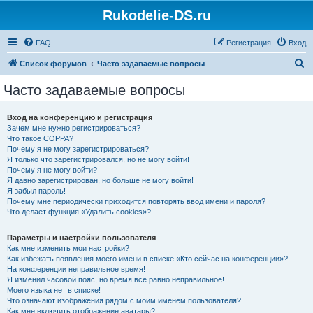
Rukodelie-DS.ru
FAQ
Регистрация
Вход
П
Список форумов
Часто задаваемые вопросы
о
Часто задаваемые вопросы
и
с
Вход на конференцию и регистрация
Зачем мне нужно регистрироваться?
к
Что такое COPPA?
Почему я не могу зарегистрироваться?
Я только что зарегистрировался, но не могу войти!
Почему я не могу войти?
Я давно зарегистрирован, но больше не могу войти!
Я забыл пароль!
Почему мне периодически приходится повторять ввод имени и пароля?
Что делает функция «Удалить cookies»?
Параметры и настройки пользователя
Как мне изменить мои настройки?
Как избежать появления моего имени в списке «Кто сейчас на конференции»?
На конференции неправильное время!
Я изменил часовой пояс, но время всё равно неправильное!
Моего языка нет в списке!
Что означают изображения рядом с моим именем пользователя?
Как мне включить отображение аватары?