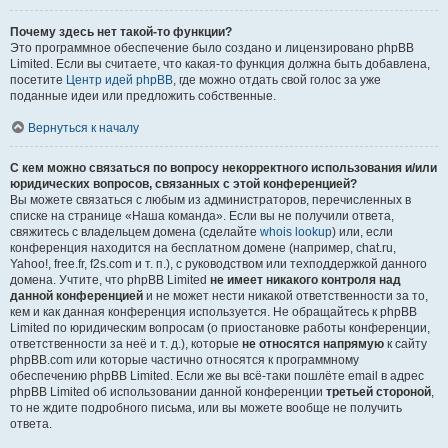
Почему здесь нет такой-то функции?
Это программное обеспечение было создано и лицензировано phpBB
Limited. Если вы считаете, что какая-то функция должна быть добавлена,
посетите
Центр идей phpBB
, где можно отдать свой голос за уже
поданные идеи или предложить собственные.
Вернуться к началу
С кем можно связаться по вопросу некорректного использования и/или
юридических вопросов, связанных с этой конференцией?
Вы можете связаться с любым из администраторов, перечисленных в
списке на странице «Наша команда». Если вы не получили ответа,
свяжитесь с владельцем домена (сделайте
whois lookup
) или, если
конференция находится на бесплатном домене (например, chat.ru,
Yahoo!, free.fr, f2s.com и т. п.), с руководством или техподдержкой данного
домена. Учтите, что phpBB Limited
не имеет никакого контроля над
данной конференцией
и не может нести никакой ответственности за то,
кем и как данная конференция используется. Не обращайтесь к phpBB
Limited по юридическим вопросам (о приостановке работы конференции,
ответственности за неё и т. д.), которые
не относятся напрямую
к сайту
phpBB.com или которые частично относятся к программному
обеспечению phpBB Limited. Если же вы всё-таки пошлёте email в адрес
phpBB Limited об использовании данной конференции
третьей стороной
,
то не ждите подробного письма, или вы можете вообще не получить
ответа.