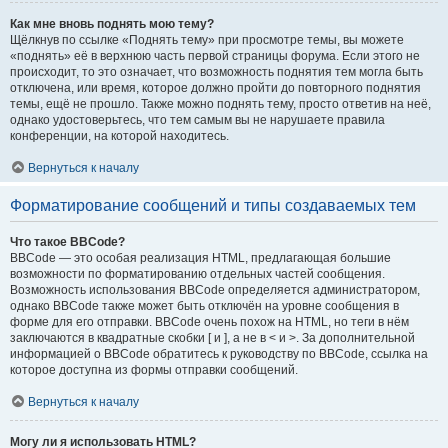
Как мне вновь поднять мою тему?
Щёлкнув по ссылке «Поднять тему» при просмотре темы, вы можете
«поднять» её в верхнюю часть первой страницы форума. Если этого не
происходит, то это означает, что возможность поднятия тем могла быть
отключена, или время, которое должно пройти до повторного поднятия
темы, ещё не прошло. Также можно поднять тему, просто ответив на неё,
однако удостоверьтесь, что тем самым вы не нарушаете правила
конференции, на которой находитесь.
Вернуться к началу
Форматирование сообщений и типы создаваемых тем
Что такое BBCode?
BBCode — это особая реализация HTML, предлагающая большие
возможности по форматированию отдельных частей сообщения.
Возможность использования BBCode определяется администратором,
однако BBCode также может быть отключён на уровне сообщения в
форме для его отправки. BBCode очень похож на HTML, но теги в нём
заключаются в квадратные скобки [ и ], а не в < и >. За дополнительной
информацией о BBCode обратитесь к руководству по BBCode, ссылка на
которое доступна из формы отправки сообщений.
Вернуться к началу
Могу ли я использовать HTML?