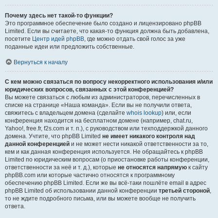
Почему здесь нет такой-то функции?
Это программное обеспечение было создано и лицензировано phpBB
Limited. Если вы считаете, что какая-то функция должна быть добавлена,
посетите
Центр идей phpBB
, где можно отдать свой голос за уже
поданные идеи или предложить собственные.
Вернуться к началу
С кем можно связаться по вопросу некорректного использования и/или
юридических вопросов, связанных с этой конференцией?
Вы можете связаться с любым из администраторов, перечисленных в
списке на странице «Наша команда». Если вы не получили ответа,
свяжитесь с владельцем домена (сделайте
whois lookup
) или, если
конференция находится на бесплатном домене (например, chat.ru,
Yahoo!, free.fr, f2s.com и т. п.), с руководством или техподдержкой данного
домена. Учтите, что phpBB Limited
не имеет никакого контроля над
данной конференцией
и не может нести никакой ответственности за то,
кем и как данная конференция используется. Не обращайтесь к phpBB
Limited по юридическим вопросам (о приостановке работы конференции,
ответственности за неё и т. д.), которые
не относятся напрямую
к сайту
phpBB.com или которые частично относятся к программному
обеспечению phpBB Limited. Если же вы всё-таки пошлёте email в адрес
phpBB Limited об использовании данной конференции
третьей стороной
,
то не ждите подробного письма, или вы можете вообще не получить
ответа.