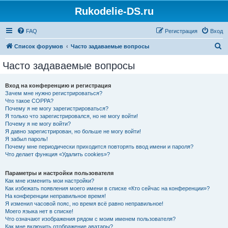
Rukodelie-DS.ru
FAQ
Регистрация
Вход
П
Список форумов
Часто задаваемые вопросы
о
Часто задаваемые вопросы
и
с
Вход на конференцию и регистрация
Зачем мне нужно регистрироваться?
к
Что такое COPPA?
Почему я не могу зарегистрироваться?
Я только что зарегистрировался, но не могу войти!
Почему я не могу войти?
Я давно зарегистрирован, но больше не могу войти!
Я забыл пароль!
Почему мне периодически приходится повторять ввод имени и пароля?
Что делает функция «Удалить cookies»?
Параметры и настройки пользователя
Как мне изменить мои настройки?
Как избежать появления моего имени в списке «Кто сейчас на конференции»?
На конференции неправильное время!
Я изменил часовой пояс, но время всё равно неправильное!
Моего языка нет в списке!
Что означают изображения рядом с моим именем пользователя?
Как мне включить отображение аватары?