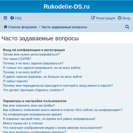
Rukodelie-DS.ru
FAQ
Регистрация
Вход
П
Список форумов
Часто задаваемые вопросы
о
Часто задаваемые вопросы
и
с
Вход на конференцию и регистрация
Зачем мне нужно регистрироваться?
к
Что такое COPPA?
Почему я не могу зарегистрироваться?
Я только что зарегистрировался, но не могу войти!
Почему я не могу войти?
Я давно зарегистрирован, но больше не могу войти!
Я забыл пароль!
Почему мне периодически приходится повторять ввод имени и пароля?
Что делает функция «Удалить cookies»?
Параметры и настройки пользователя
Как мне изменить мои настройки?
Как избежать появления моего имени в списке «Кто сейчас на конференции»?
На конференции неправильное время!
Я изменил часовой пояс, но время всё равно неправильное!
Моего языка нет в списке!
Что означают изображения рядом с моим именем пользователя?
Как мне включить отображение аватары?