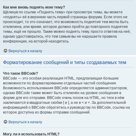
Как мне вновь поднять мою тему?
Щёлкнув по ссылке «Поднять тему» при просмотре темы, вы можете
«поднять» её в верхнюю часть первой страницы форума. Если этого не
происходит, то это означает, что возможность поднятия тем могла быть
отключена, или время, которое должно пройти до повторного поднятия
темы, ещё не прошло. Также можно поднять тему, просто ответив на неё,
однако удостоверьтесь, что тем самым вы не нарушаете правила
конференции, на которой находитесь.
Вернуться к началу
Форматирование сообщений и типы создаваемых тем
Что такое BBCode?
BBCode — это особая реализация HTML, предлагающая большие
возможности по форматированию отдельных частей сообщения.
Возможность использования BBCode определяется администратором,
однако BBCode также может быть отключён на уровне сообщения в
форме для его отправки. BBCode очень похож на HTML, но теги в нём
заключаются в квадратные скобки [ и ], а не в < и >. За дополнительной
информацией о BBCode обратитесь к руководству по BBCode, ссылка на
которое доступна из формы отправки сообщений.
Вернуться к началу
Могу ли я использовать HTML?