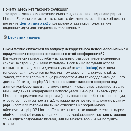
Почему здесь нет такой-то функции?
Это программное обеспечение было создано и лицензировано phpBB
Limited. Если вы считаете, что какая-то функция должна быть добавлена,
посетите
Центр идей phpBB
, где можно отдать свой голос за уже
поданные идеи или предложить собственные.
Вернуться к началу
С кем можно связаться по вопросу некорректного использования и/или
юридических вопросов, связанных с этой конференцией?
Вы можете связаться с любым из администраторов, перечисленных в
списке на странице «Наша команда». Если вы не получили ответа,
свяжитесь с владельцем домена (сделайте
whois lookup
) или, если
конференция находится на бесплатном домене (например, chat.ru,
Yahoo!, free.fr, f2s.com и т. п.), с руководством или техподдержкой данного
домена. Учтите, что phpBB Limited
не имеет никакого контроля над
данной конференцией
и не может нести никакой ответственности за то,
кем и как данная конференция используется. Не обращайтесь к phpBB
Limited по юридическим вопросам (о приостановке работы конференции,
ответственности за неё и т. д.), которые
не относятся напрямую
к сайту
phpBB.com или которые частично относятся к программному
обеспечению phpBB Limited. Если же вы всё-таки пошлёте email в адрес
phpBB Limited об использовании данной конференции
третьей стороной
,
то не ждите подробного письма, или вы можете вообще не получить
ответа.