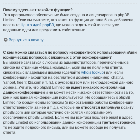
Почему здесь нет такой-то функции?
Это программное обеспечение было создано и лицензировано phpBB
Limited. Если вы считаете, что какая-то функция должна быть добавлена,
посетите
Центр идей phpBB
, где можно отдать свой голос за уже
поданные идеи или предложить собственные.
Вернуться к началу
С кем можно связаться по вопросу некорректного использования и/или
юридических вопросов, связанных с этой конференцией?
Вы можете связаться с любым из администраторов, перечисленных в
списке на странице «Наша команда». Если вы не получили ответа,
свяжитесь с владельцем домена (сделайте
whois lookup
) или, если
конференция находится на бесплатном домене (например, chat.ru,
Yahoo!, free.fr, f2s.com и т. п.), с руководством или техподдержкой данного
домена. Учтите, что phpBB Limited
не имеет никакого контроля над
данной конференцией
и не может нести никакой ответственности за то,
кем и как данная конференция используется. Не обращайтесь к phpBB
Limited по юридическим вопросам (о приостановке работы конференции,
ответственности за неё и т. д.), которые
не относятся напрямую
к сайту
phpBB.com или которые частично относятся к программному
обеспечению phpBB Limited. Если же вы всё-таки пошлёте email в адрес
phpBB Limited об использовании данной конференции
третьей стороной
,
то не ждите подробного письма, или вы можете вообще не получить
ответа.