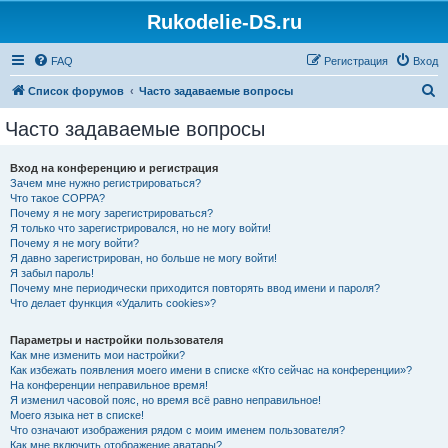
Rukodelie-DS.ru
FAQ
Регистрация
Вход
П
Список форумов
Часто задаваемые вопросы
о
Часто задаваемые вопросы
и
с
Вход на конференцию и регистрация
Зачем мне нужно регистрироваться?
к
Что такое COPPA?
Почему я не могу зарегистрироваться?
Я только что зарегистрировался, но не могу войти!
Почему я не могу войти?
Я давно зарегистрирован, но больше не могу войти!
Я забыл пароль!
Почему мне периодически приходится повторять ввод имени и пароля?
Что делает функция «Удалить cookies»?
Параметры и настройки пользователя
Как мне изменить мои настройки?
Как избежать появления моего имени в списке «Кто сейчас на конференции»?
На конференции неправильное время!
Я изменил часовой пояс, но время всё равно неправильное!
Моего языка нет в списке!
Что означают изображения рядом с моим именем пользователя?
Как мне включить отображение аватары?