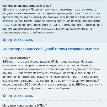
Как мне вновь поднять мою тему?
Щёлкнув по ссылке «Поднять тему» при просмотре темы, вы можете
«поднять» её в верхнюю часть первой страницы форума. Если этого не
происходит, то это означает, что возможность поднятия тем могла быть
отключена, или время, которое должно пройти до повторного поднятия
темы, ещё не прошло. Также можно поднять тему, просто ответив на неё,
однако удостоверьтесь, что тем самым вы не нарушаете правила
конференции, на которой находитесь.
Вернуться к началу
Форматирование сообщений и типы создаваемых тем
Что такое BBCode?
BBCode — это особая реализация HTML, предлагающая большие
возможности по форматированию отдельных частей сообщения.
Возможность использования BBCode определяется администратором,
однако BBCode также может быть отключён на уровне сообщения в
форме для его отправки. BBCode очень похож на HTML, но теги в нём
заключаются в квадратные скобки [ и ], а не в < и >. За дополнительной
информацией о BBCode обратитесь к руководству по BBCode, ссылка на
которое доступна из формы отправки сообщений.
Вернуться к началу
Могу ли я использовать HTML?