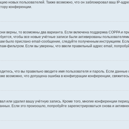
ию новых пользователей. Также возможно, что он заблокировал ваш IP-адре
атору конференции.
они верны, то возможны два варианта. Если включена поддержка COPPA и при 
уется, чтобы все новые учётные записи были активированы пользователями
ам было прислано email-сообщение, следуйте полученным инструкциям. Если
пам-фильтром. Если вы уверены, что ввели правильный адрес email, попробу
едитесь, что вы правильно вводите имя пользователя и пароль. Если данные
Также возможно, что допущена ошибка в конфигурации конференции, свяжитес
вал или удалил вашу учётную запись. Кроме того, многие конференции перио
ных. Если это произошло, попробуйте зарегистрироваться снова и активнее 