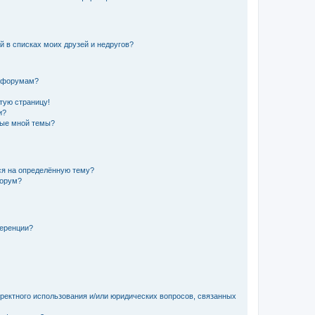
й в списках моих друзей и недругов?
и форумам?
стую страницу!
и?
ные мной темы?
ься на определённую тему?
форум?
ференции?
рректного использования и/или юридических вопросов, связанных