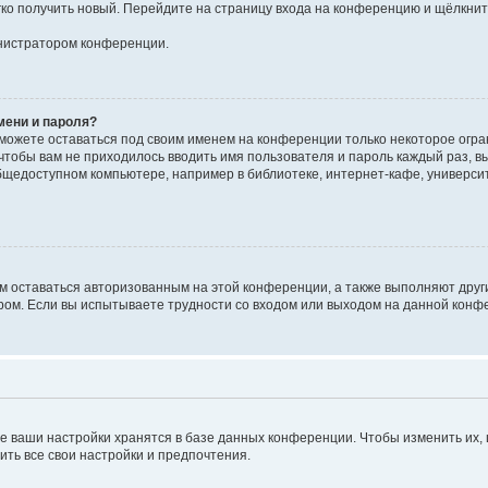
егко получить новый. Перейдите на страницу входа на конференцию и щёлкни
инистратором конференции.
мени и пароля?
сможете оставаться под своим именем на конференции только некоторое огран
 чтобы вам не приходилось вводить имя пользователя и пароль каждый раз, 
щедоступном компьютере, например в библиотеке, интернет-кафе, университе
ам оставаться авторизованным на этой конференции, а также выполняют друг
ом. Если вы испытываете трудности со входом или выходом на данной конфе
е ваши настройки хранятся в базе данных конференции. Чтобы изменить их,
ить все свои настройки и предпочтения.