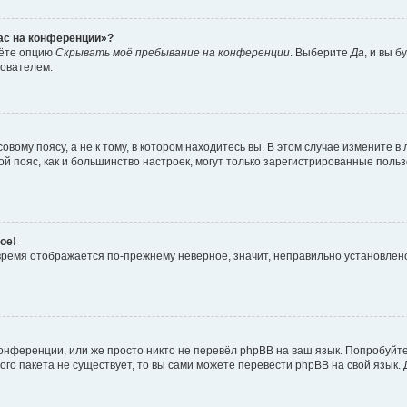
час на конференции»?
дёте опцию
Скрывать моё пребывание на конференции
. Выберите
Да
, и вы 
зователем.
вому поясу, а не к тому, в котором находитесь вы. В этом случае измените в 
овой пояс, как и большинство настроек, могут только зарегистрированные пол
ое!
о время отображается по-прежнему неверное, значит, неправильно установле
онференции, или же просто никто не перевёл phpBB на ваш язык. Попробуйт
вого пакета не существует, то вы сами можете перевести phpBB на свой язы