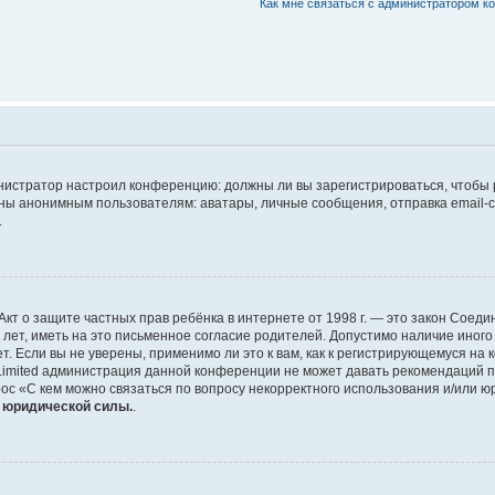
Как мне связаться с администратором 
дминистратор настроил конференцию: должны ли вы зарегистрироваться, чтобы
 анонимным пользователям: аватары, личные сообщения, отправка email-сооб
.
 или Акт о защите частных прав ребёнка в интернете от 1998 г. — это закон Со
т, иметь на это письменное согласие родителей. Допустимо наличие иного
 Если вы не уверены, применимо ли это к вам, как к регистрирующемуся на 
Limited администрация данной конференции не может давать рекомендаций 
ос «С кем можно связаться по вопросу некорректного использования и/или ю
т юридической силы.
.