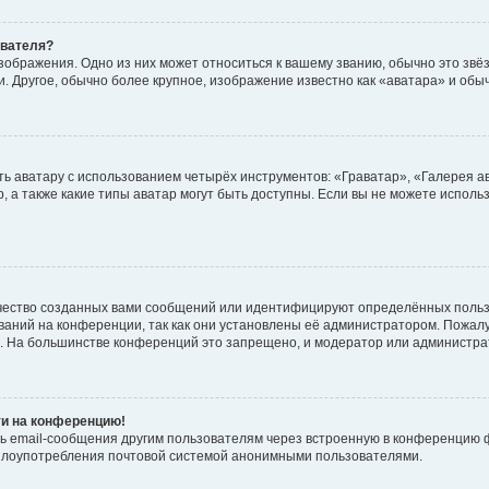
ователя?
зображения. Одно из них может относиться к вашему званию, обычно это звёзд
. Другое, обычно более крупное, изображение известно как «аватара» и обы
ь аватару с использованием четырёх инструментов: «Граватар», «Галерея а
, а также какие типы аватар могут быть доступны. Если вы не можете испол
чество созданных вами сообщений или идентифицируют определённых польз
аний на конференции, так как они установлены её администратором. Пожал
е. На большинстве конференций это запрещено, и модератор или администра
ти на конференцию!
ь email-сообщения другим пользователям через встроенную в конференцию ф
ь злоупотребления почтовой системой анонимными пользователями.