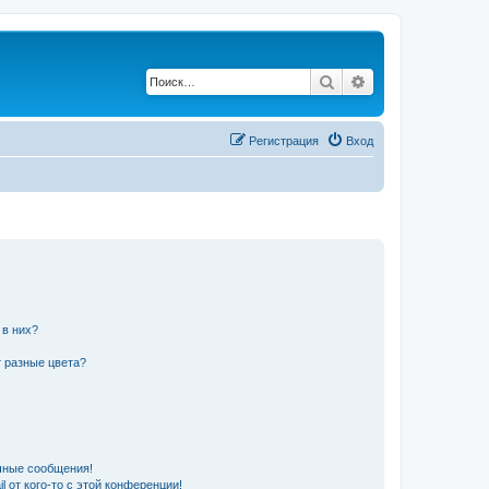
Поиск
Расширенный по
Регистрация
Вход
 в них?
 разные цвета?
чные сообщения!
 от кого-то с этой конференции!