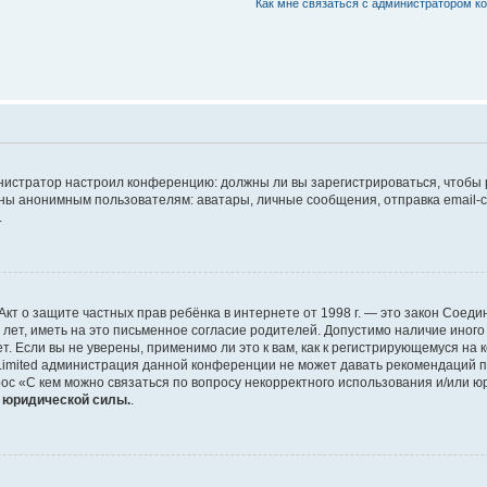
Как мне связаться с администратором 
дминистратор настроил конференцию: должны ли вы зарегистрироваться, чтобы
 анонимным пользователям: аватары, личные сообщения, отправка email-сооб
.
 или Акт о защите частных прав ребёнка в интернете от 1998 г. — это закон Со
т, иметь на это письменное согласие родителей. Допустимо наличие иного
 Если вы не уверены, применимо ли это к вам, как к регистрирующемуся на 
Limited администрация данной конференции не может давать рекомендаций 
ос «С кем можно связаться по вопросу некорректного использования и/или ю
т юридической силы.
.