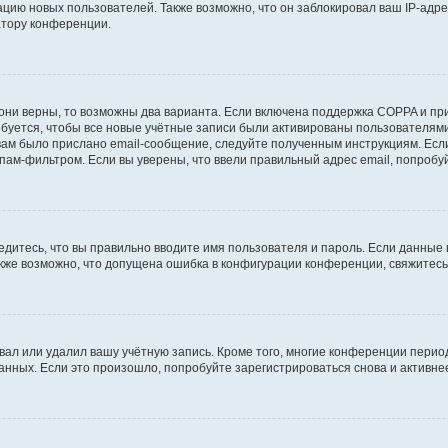
ию новых пользователей. Также возможно, что он заблокировал ваш IP-адре
атору конференции.
они верны, то возможны два варианта. Если включена поддержка COPPA и при 
уется, чтобы все новые учётные записи были активированы пользователями
ам было прислано email-сообщение, следуйте полученным инструкциям. Если
пам-фильтром. Если вы уверены, что ввели правильный адрес email, попробу
едитесь, что вы правильно вводите имя пользователя и пароль. Если данные
Также возможно, что допущена ошибка в конфигурации конференции, свяжитес
вал или удалил вашу учётную запись. Кроме того, многие конференции перио
ных. Если это произошло, попробуйте зарегистрироваться снова и активнее 