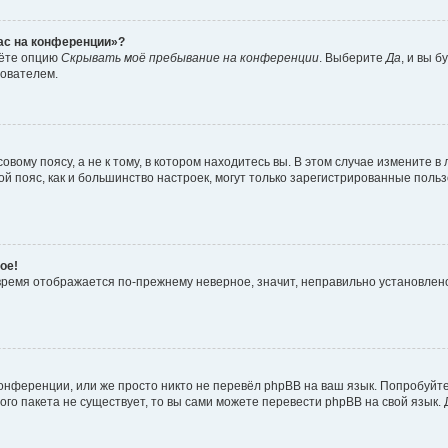
час на конференции»?
дёте опцию
Скрывать моё пребывание на конференции
. Выберите
Да
, и вы 
зователем.
вому поясу, а не к тому, в котором находитесь вы. В этом случае измените в 
овой пояс, как и большинство настроек, могут только зарегистрированные пол
ое!
о время отображается по-прежнему неверное, значит, неправильно установле
онференции, или же просто никто не перевёл phpBB на ваш язык. Попробуйт
вого пакета не существует, то вы сами можете перевести phpBB на свой язы