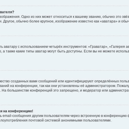
ователя?
зображения. Одно из них может относиться к вашему званию, обычно это звёзд
. Другое, обычно более крупное, изображение известно как «аватара» и обы
ь аватару с использованием четырёх инструментов: «Граватар», «Галерея а
, а также какие типы аватар могут быть доступны. Если вы не можете испол
чество созданных вами сообщений или идентифицируют определённых польз
аний на конференции, так как они установлены её администратором. Пожал
е. На большинстве конференций это запрещено, и модератор или администра
ти на конференцию!
ь email-сообщения другим пользователям через встроенную в конференцию ф
ь злоупотребления почтовой системой анонимными пользователями.