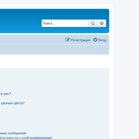
Поиск
Расширенный по
Регистрация
Вход
 в них?
 разные цвета?
чные сообщения!
 от кого-то с этой конференции!