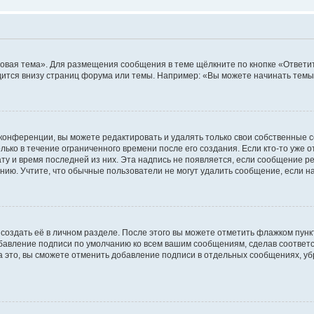
овая тема». Для размещения сообщения в теме щёлкните по кнопке «Ответит
ится внизу страниц форума или темы. Например: «Вы можете начинать темы»
конференции, вы можете редактировать и удалять только свои собственные 
ько в течение ограниченного времени после его создания. Если кто-то уже 
дату и время последней из них. Эта надпись не появляется, если сообщение 
ию. Учтите, что обычные пользователи не могут удалить сообщение, если на 
создать её в личном разделе. После этого вы можете отметить флажком пун
обавление подписи по умолчанию ко всем вашим сообщениям, сделав соотве
а это, вы сможете отменить добавление подписи в отдельных сообщениях, у