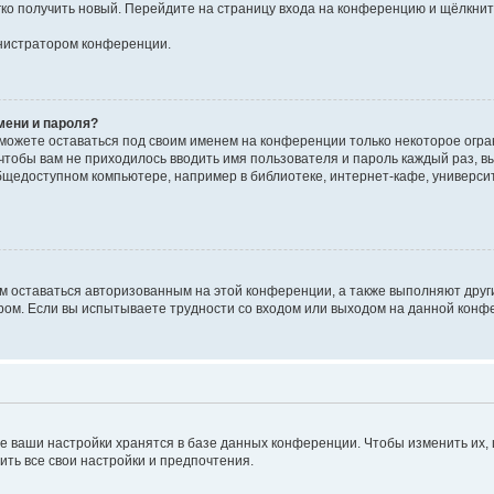
егко получить новый. Перейдите на страницу входа на конференцию и щёлкни
инистратором конференции.
мени и пароля?
сможете оставаться под своим именем на конференции только некоторое огран
 чтобы вам не приходилось вводить имя пользователя и пароль каждый раз, 
щедоступном компьютере, например в библиотеке, интернет-кафе, университе
ам оставаться авторизованным на этой конференции, а также выполняют друг
ом. Если вы испытываете трудности со входом или выходом на данной конфе
е ваши настройки хранятся в базе данных конференции. Чтобы изменить их,
ить все свои настройки и предпочтения.