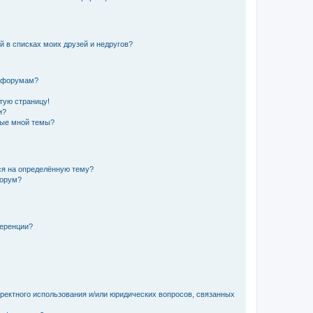
й в списках моих друзей и недругов?
и форумам?
стую страницу!
и?
ные мной темы?
ься на определённую тему?
форум?
ференции?
рректного использования и/или юридических вопросов, связанных