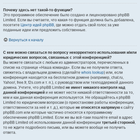
Почему здесь нет такой-то функции?
Это программное обеспечение было создано и лицензировано phpBB
Limited. Если вы считаете, что какая-то функция должна быть добавлена,
посетите
Центр идей phpBB
, где можно отдать свой голос за уже
поданные идеи или предложить собственные.
Вернуться к началу
С кем можно связаться по вопросу некорректного использования и/или
юридических вопросов, связанных с этой конференцией?
Вы можете связаться с любым из администраторов, перечисленных в
списке на странице «Наша команда». Если вы не получили ответа,
свяжитесь с владельцем домена (сделайте
whois lookup
) или, если
конференция находится на бесплатном домене (например, chat.ru,
Yahoo!, free.fr, f2s.com и т. п.), с руководством или техподдержкой данного
домена. Учтите, что phpBB Limited
не имеет никакого контроля над
данной конференцией
и не может нести никакой ответственности за то,
кем и как данная конференция используется. Не обращайтесь к phpBB
Limited по юридическим вопросам (о приостановке работы конференции,
ответственности за неё и т. д.), которые
не относятся напрямую
к сайту
phpBB.com или которые частично относятся к программному
обеспечению phpBB Limited. Если же вы всё-таки пошлёте email в адрес
phpBB Limited об использовании данной конференции
третьей стороной
,
то не ждите подробного письма, или вы можете вообще не получить
ответа.