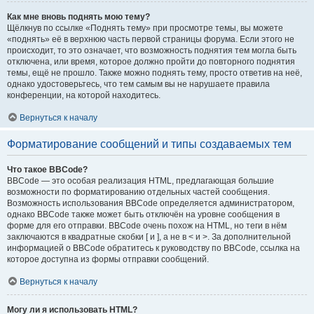
Как мне вновь поднять мою тему?
Щёлкнув по ссылке «Поднять тему» при просмотре темы, вы можете
«поднять» её в верхнюю часть первой страницы форума. Если этого не
происходит, то это означает, что возможность поднятия тем могла быть
отключена, или время, которое должно пройти до повторного поднятия
темы, ещё не прошло. Также можно поднять тему, просто ответив на неё,
однако удостоверьтесь, что тем самым вы не нарушаете правила
конференции, на которой находитесь.
Вернуться к началу
Форматирование сообщений и типы создаваемых тем
Что такое BBCode?
BBCode — это особая реализация HTML, предлагающая большие
возможности по форматированию отдельных частей сообщения.
Возможность использования BBCode определяется администратором,
однако BBCode также может быть отключён на уровне сообщения в
форме для его отправки. BBCode очень похож на HTML, но теги в нём
заключаются в квадратные скобки [ и ], а не в < и >. За дополнительной
информацией о BBCode обратитесь к руководству по BBCode, ссылка на
которое доступна из формы отправки сообщений.
Вернуться к началу
Могу ли я использовать HTML?