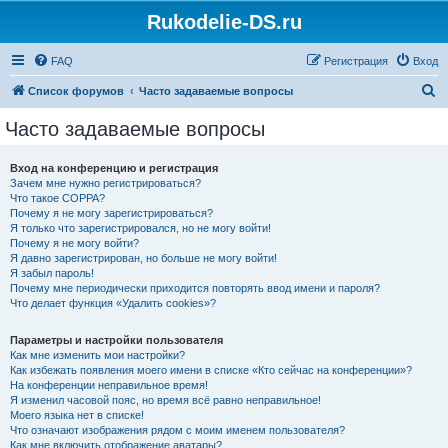
Rukodelie-DS.ru
FAQ
Регистрация
Вход
П
Список форумов
Часто задаваемые вопросы
о
Часто задаваемые вопросы
и
с
Вход на конференцию и регистрация
Зачем мне нужно регистрироваться?
к
Что такое COPPA?
Почему я не могу зарегистрироваться?
Я только что зарегистрировался, но не могу войти!
Почему я не могу войти?
Я давно зарегистрирован, но больше не могу войти!
Я забыл пароль!
Почему мне периодически приходится повторять ввод имени и пароля?
Что делает функция «Удалить cookies»?
Параметры и настройки пользователя
Как мне изменить мои настройки?
Как избежать появления моего имени в списке «Кто сейчас на конференции»?
На конференции неправильное время!
Я изменил часовой пояс, но время всё равно неправильное!
Моего языка нет в списке!
Что означают изображения рядом с моим именем пользователя?
Как мне включить отображение аватары?