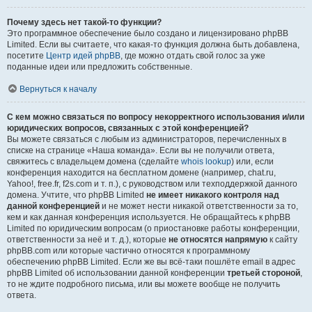
Почему здесь нет такой-то функции?
Это программное обеспечение было создано и лицензировано phpBB
Limited. Если вы считаете, что какая-то функция должна быть добавлена,
посетите
Центр идей phpBB
, где можно отдать свой голос за уже
поданные идеи или предложить собственные.
Вернуться к началу
С кем можно связаться по вопросу некорректного использования и/или
юридических вопросов, связанных с этой конференцией?
Вы можете связаться с любым из администраторов, перечисленных в
списке на странице «Наша команда». Если вы не получили ответа,
свяжитесь с владельцем домена (сделайте
whois lookup
) или, если
конференция находится на бесплатном домене (например, chat.ru,
Yahoo!, free.fr, f2s.com и т. п.), с руководством или техподдержкой данного
домена. Учтите, что phpBB Limited
не имеет никакого контроля над
данной конференцией
и не может нести никакой ответственности за то,
кем и как данная конференция используется. Не обращайтесь к phpBB
Limited по юридическим вопросам (о приостановке работы конференции,
ответственности за неё и т. д.), которые
не относятся напрямую
к сайту
phpBB.com или которые частично относятся к программному
обеспечению phpBB Limited. Если же вы всё-таки пошлёте email в адрес
phpBB Limited об использовании данной конференции
третьей стороной
,
то не ждите подробного письма, или вы можете вообще не получить
ответа.