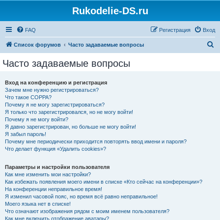
Rukodelie-DS.ru
FAQ
Регистрация
Вход
П
Список форумов
Часто задаваемые вопросы
о
Часто задаваемые вопросы
и
с
Вход на конференцию и регистрация
Зачем мне нужно регистрироваться?
к
Что такое COPPA?
Почему я не могу зарегистрироваться?
Я только что зарегистрировался, но не могу войти!
Почему я не могу войти?
Я давно зарегистрирован, но больше не могу войти!
Я забыл пароль!
Почему мне периодически приходится повторять ввод имени и пароля?
Что делает функция «Удалить cookies»?
Параметры и настройки пользователя
Как мне изменить мои настройки?
Как избежать появления моего имени в списке «Кто сейчас на конференции»?
На конференции неправильное время!
Я изменил часовой пояс, но время всё равно неправильное!
Моего языка нет в списке!
Что означают изображения рядом с моим именем пользователя?
Как мне включить отображение аватары?