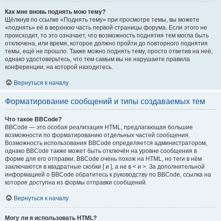
Как мне вновь поднять мою тему?
Щёлкнув по ссылке «Поднять тему» при просмотре темы, вы можете
«поднять» её в верхнюю часть первой страницы форума. Если этого не
происходит, то это означает, что возможность поднятия тем могла быть
отключена, или время, которое должно пройти до повторного поднятия
темы, ещё не прошло. Также можно поднять тему, просто ответив на неё,
однако удостоверьтесь, что тем самым вы не нарушаете правила
конференции, на которой находитесь.
Вернуться к началу
Форматирование сообщений и типы создаваемых тем
Что такое BBCode?
BBCode — это особая реализация HTML, предлагающая большие
возможности по форматированию отдельных частей сообщения.
Возможность использования BBCode определяется администратором,
однако BBCode также может быть отключён на уровне сообщения в
форме для его отправки. BBCode очень похож на HTML, но теги в нём
заключаются в квадратные скобки [ и ], а не в < и >. За дополнительной
информацией о BBCode обратитесь к руководству по BBCode, ссылка на
которое доступна из формы отправки сообщений.
Вернуться к началу
Могу ли я использовать HTML?