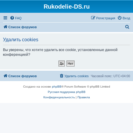
Rukodelie-DS.ru
FAQ
Регистрация
Вход
П
Список форумов
о
Удалить cookies
и
с
Вы уверены, что хотите удалить все cookie, установленные данной
конференцией?
к
Список форумов
Удалить cookies
Часовой пояс:
UTC+04:00
Создано на основе
phpBB
® Forum Software © phpBB Limited
Русская поддержка phpBB
Конфиденциальность
|
Правила