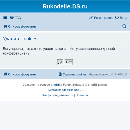
Rukodelie-DS.ru
FAQ
Регистрация
Вход
П
Список форумов
о
Удалить cookies
и
с
Вы уверены, что хотите удалить все cookie, установленные данной
конференцией?
к
Список форумов
Удалить cookies
Часовой пояс:
UTC+04:00
Создано на основе
phpBB
® Forum Software © phpBB Limited
Русская поддержка phpBB
Конфиденциальность
|
Правила