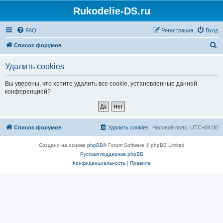
Rukodelie-DS.ru
FAQ
Регистрация
Вход
П
Список форумов
о
Удалить cookies
и
с
Вы уверены, что хотите удалить все cookie, установленные данной
конференцией?
к
Список форумов
Удалить cookies
Часовой пояс:
UTC+04:00
Создано на основе
phpBB
® Forum Software © phpBB Limited
Русская поддержка phpBB
Конфиденциальность
|
Правила