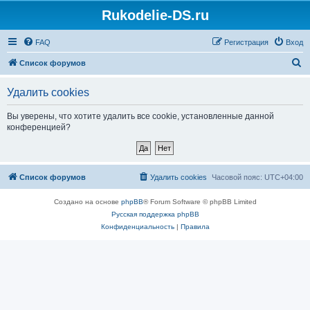
Rukodelie-DS.ru
FAQ
Регистрация
Вход
П
Список форумов
о
Удалить cookies
и
с
Вы уверены, что хотите удалить все cookie, установленные данной
конференцией?
к
Список форумов
Удалить cookies
Часовой пояс:
UTC+04:00
Создано на основе
phpBB
® Forum Software © phpBB Limited
Русская поддержка phpBB
Конфиденциальность
|
Правила