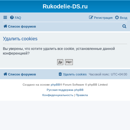
Rukodelie-DS.ru
FAQ
Регистрация
Вход
П
Список форумов
о
Удалить cookies
и
с
Вы уверены, что хотите удалить все cookie, установленные данной
конференцией?
к
Список форумов
Удалить cookies
Часовой пояс:
UTC+04:00
Создано на основе
phpBB
® Forum Software © phpBB Limited
Русская поддержка phpBB
Конфиденциальность
|
Правила