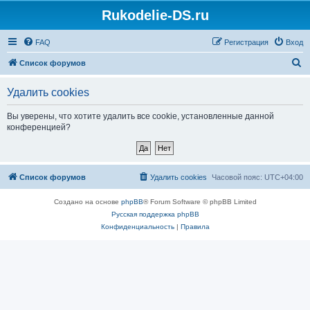
Rukodelie-DS.ru
FAQ
Регистрация
Вход
П
Список форумов
о
Удалить cookies
и
с
Вы уверены, что хотите удалить все cookie, установленные данной
конференцией?
к
Список форумов
Удалить cookies
Часовой пояс:
UTC+04:00
Создано на основе
phpBB
® Forum Software © phpBB Limited
Русская поддержка phpBB
Конфиденциальность
|
Правила