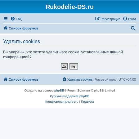
Rukodelie-DS.ru
FAQ
Регистрация
Вход
П
Список форумов
о
Удалить cookies
и
с
Вы уверены, что хотите удалить все cookie, установленные данной
конференцией?
к
Список форумов
Удалить cookies
Часовой пояс:
UTC+04:00
Создано на основе
phpBB
® Forum Software © phpBB Limited
Русская поддержка phpBB
Конфиденциальность
|
Правила