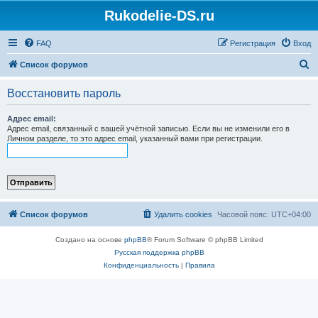
Rukodelie-DS.ru
FAQ
Регистрация
Вход
П
Список форумов
о
Восстановить пароль
и
с
Адрес email:
Адрес email, связанный с вашей учётной записью. Если вы не изменили его в
к
Личном разделе, то это адрес email, указанный вами при регистрации.
Список форумов
Удалить cookies
Часовой пояс:
UTC+04:00
Создано на основе
phpBB
® Forum Software © phpBB Limited
Русская поддержка phpBB
Конфиденциальность
|
Правила