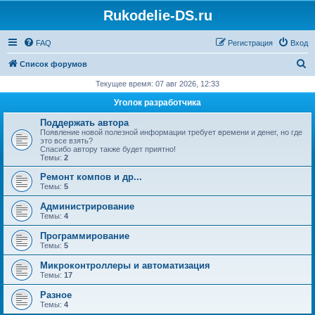
Rukodelie-DS.ru
FAQ
Регистрация
Вход
П
Список форумов
о
Текущее время: 07 авг 2026, 12:33
и
Уголок разработчика
с
Поддержать автора
к
Появление новой полезной информации требует времени и денег, но где
это все взять?
Спасибо автору также будет приятно!
Темы:
2
Ремонт компов и др...
Темы:
5
Администрирование
Темы:
4
Программирование
Темы:
5
Микроконтроллеры и автоматизация
Темы:
17
Разное
Темы:
4