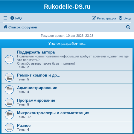
Rukodelie-DS.ru
FAQ
Регистрация
Вход
П
Список форумов
о
Текущее время: 10 авг 2026, 23:23
и
Уголок разработчика
с
Поддержать автора
к
Появление новой полезной информации требует времени и денег, но где
это все взять?
Спасибо автору также будет приятно!
Темы:
2
Ремонт компов и др...
Темы:
5
Администрирование
Темы:
4
Программирование
Темы:
5
Микроконтроллеры и автоматизация
Темы:
17
Разное
Темы:
4