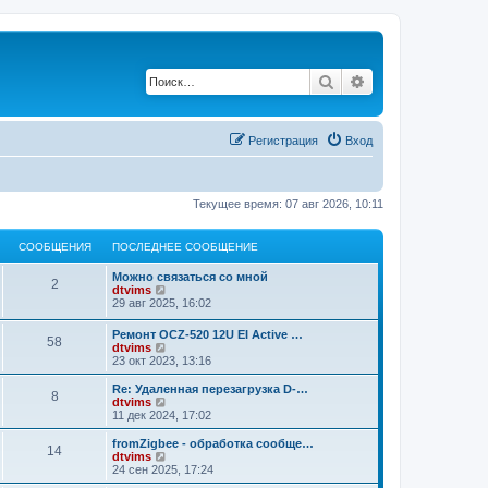
Поиск
Расширенный по
Регистрация
Вход
Текущее время: 07 авг 2026, 10:11
СООБЩЕНИЯ
ПОСЛЕДНЕЕ СООБЩЕНИЕ
Можно связаться со мной
2
П
dtvims
е
29 авг 2025, 16:02
р
е
Ремонт OCZ-520 12U EI Active …
58
й
П
dtvims
т
е
23 окт 2023, 13:16
и
р
к
е
Re: Удаленная перезагрузка D-…
п
8
й
П
dtvims
о
т
е
11 дек 2024, 17:02
с
и
р
л
к
е
fromZigbee - обработка сообще…
е
14
п
й
П
dtvims
д
о
т
е
24 сен 2025, 17:24
н
с
и
р
е