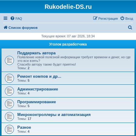
Rukodelie-DS.ru
FAQ
Регистрация
Вход
П
Список форумов
о
Текущее время: 07 авг 2026, 18:34
и
Уголок разработчика
с
Поддержать автора
к
Появление новой полезной информации требует времени и денег, но где
это все взять?
Спасибо автору также будет приятно!
Темы:
2
Ремонт компов и др...
Темы:
5
Администрирование
Темы:
4
Программирование
Темы:
5
Микроконтроллеры и автоматизация
Темы:
17
Разное
Темы:
4