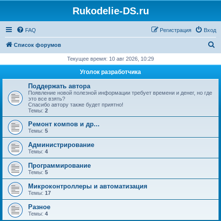
Rukodelie-DS.ru
FAQ
Регистрация
Вход
П
Список форумов
о
Текущее время: 10 авг 2026, 10:29
и
Уголок разработчика
с
Поддержать автора
к
Появление новой полезной информации требует времени и денег, но где
это все взять?
Спасибо автору также будет приятно!
Темы:
2
Ремонт компов и др...
Темы:
5
Администрирование
Темы:
4
Программирование
Темы:
5
Микроконтроллеры и автоматизация
Темы:
17
Разное
Темы:
4