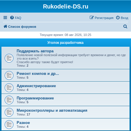
Rukodelie-DS.ru
FAQ
Регистрация
Вход
П
Список форумов
о
Текущее время: 08 авг 2026, 10:25
и
Уголок разработчика
с
Поддержать автора
к
Появление новой полезной информации требует времени и денег, но где
это все взять?
Спасибо автору также будет приятно!
Темы:
2
Ремонт компов и др...
Темы:
5
Администрирование
Темы:
4
Программирование
Темы:
5
Микроконтроллеры и автоматизация
Темы:
17
Разное
Темы:
4