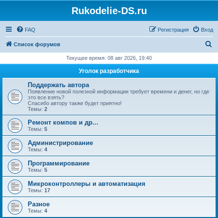
Rukodelie-DS.ru
FAQ
Регистрация
Вход
П
Список форумов
о
Текущее время: 08 авг 2026, 19:40
и
Уголок разработчика
с
Поддержать автора
к
Появление новой полезной информации требует времени и денег, но где
это все взять?
Спасибо автору также будет приятно!
Темы:
2
Ремонт компов и др...
Темы:
5
Администрирование
Темы:
4
Программирование
Темы:
5
Микроконтроллеры и автоматизация
Темы:
17
Разное
Темы:
4