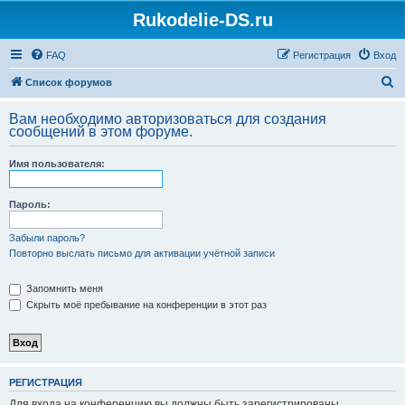
Rukodelie-DS.ru
FAQ
Регистрация
Вход
П
Список форумов
о
Вам необходимо авторизоваться для создания
и
сообщений в этом форуме.
с
Имя пользователя:
к
Пароль:
Забыли пароль?
Повторно выслать письмо для активации учётной записи
Запомнить меня
Скрыть моё пребывание на конференции в этот раз
РЕГИСТРАЦИЯ
Для входа на конференцию вы должны быть зарегистрированы.