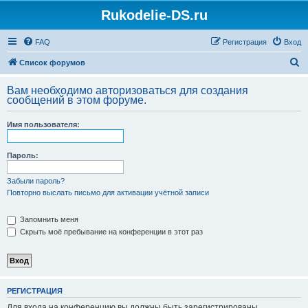
Rukodelie-DS.ru
FAQ
Регистрация
Вход
П
Список форумов
о
Вам необходимо авторизоваться для создания
и
сообщений в этом форуме.
с
Имя пользователя:
к
Пароль:
Забыли пароль?
Повторно выслать письмо для активации учётной записи
Запомнить меня
Скрыть моё пребывание на конференции в этот раз
РЕГИСТРАЦИЯ
Для входа на конференцию вы должны быть зарегистрированы.