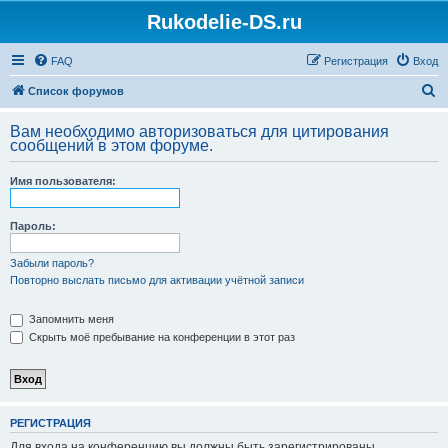
Rukodelie-DS.ru
FAQ
Регистрация
Вход
П
Список форумов
о
Вам необходимо авторизоваться для цитирования
и
сообщений в этом форуме.
с
Имя пользователя:
к
Пароль:
Забыли пароль?
Повторно выслать письмо для активации учётной записи
Запомнить меня
Скрыть моё пребывание на конференции в этот раз
РЕГИСТРАЦИЯ
Для входа на конференцию вы должны быть зарегистрированы.