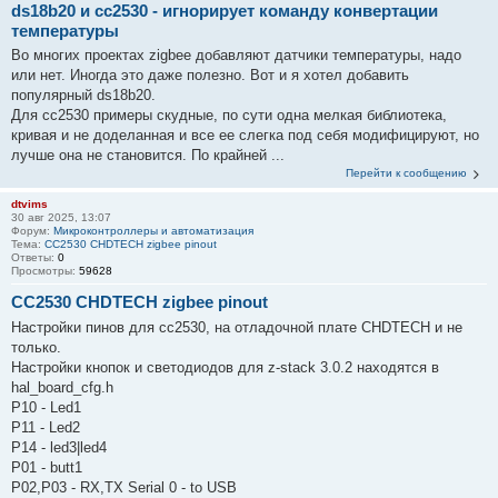
ds18b20 и сс2530 - игнорирует команду конвертации
температуры
Во многих проектах zigbee добавляют датчики температуры, надо
или нет. Иногда это даже полезно. Вот и я хотел добавить
популярный ds18b20.
Для сс2530 примеры скудные, по сути одна мелкая библиотека,
кривая и не доделанная и все ее слегка под себя модифицируют, но
лучше она не становится. По крайней ...
Перейти к сообщению
dtvims
30 авг 2025, 13:07
Форум:
Микроконтроллеры и автоматизация
Тема:
CC2530 CHDTECH zigbee pinout
Ответы:
0
Просмотры:
59628
CC2530 CHDTECH zigbee pinout
Настройки пинов для cc2530, на отладочной плате CHDTECH и не
только.
Настройки кнопок и светодиодов для z-stack 3.0.2 находятся в
hal_board_cfg.h
P10 - Led1
P11 - Led2
P14 - led3|led4
P01 - butt1
P02,P03 - RX,TX Serial 0 - to USB