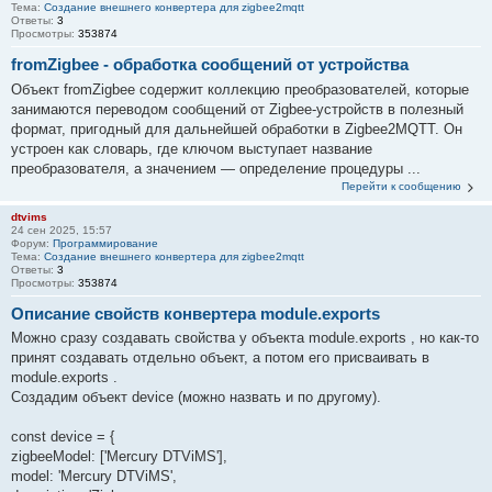
Тема:
Создание внешнего конвертера для zigbee2mqtt
Ответы:
3
Просмотры:
353874
fromZigbee - обработка сообщений от устройства
Объект fromZigbee содержит коллекцию преобразователей, которые
занимаются переводом сообщений от Zigbee-устройств в полезный
формат, пригодный для дальнейшей обработки в Zigbee2MQTT. Он
устроен как словарь, где ключом выступает название
преобразователя, а значением — определение процедуры ...
Перейти к сообщению
dtvims
24 сен 2025, 15:57
Форум:
Программирование
Тема:
Создание внешнего конвертера для zigbee2mqtt
Ответы:
3
Просмотры:
353874
Описание свойств конвертера module.exports
Можно сразу создавать свойства у объекта module.exports , но как-то
принят создавать отдельно объект, а потом его присваивать в
module.exports .
Создадим объект device (можно назвать и по другому).
const device = {
zigbeeModel: ['Mercury DTViMS'],
model: 'Mercury DTViMS',