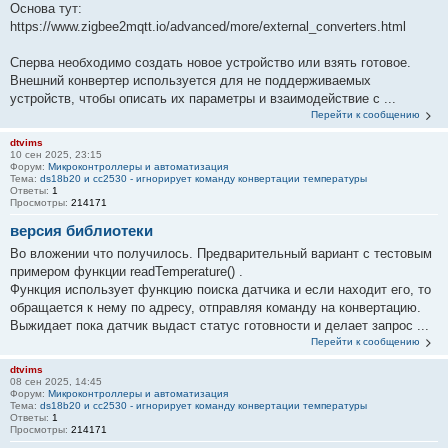
Основа тут:
https://www.zigbee2mqtt.io/advanced/more/external_converters.html
Сперва необходимо создать новое устройство или взять готовое.
Внешний конвертер используется для не поддерживаемых
устройств, чтобы описать их параметры и взаимодействие с ...
Перейти к сообщению
dtvims
10 сен 2025, 23:15
Форум:
Микроконтроллеры и автоматизация
Тема:
ds18b20 и сс2530 - игнорирует команду конвертации температуры
Ответы:
1
Просмотры:
214171
версия библиотеки
Во вложении что получилось. Предварительный вариант с тестовым
примером функции readTemperature() .
Функция использует функцию поиска датчика и если находит его, то
обращается к нему по адресу, отправляя команду на конвертацию.
Выжидает пока датчик выдаст статус готовности и делает запрос ...
Перейти к сообщению
dtvims
08 сен 2025, 14:45
Форум:
Микроконтроллеры и автоматизация
Тема:
ds18b20 и сс2530 - игнорирует команду конвертации температуры
Ответы:
1
Просмотры:
214171