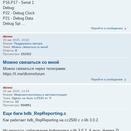
P16,P17 - Serial 1
Debug:
P22 - Debug Clock
P21 - Debug Data
Debug Spi ...
Перейти к сообщению
dtvims
29 авг 2025, 16:02
Форум:
Поддержать автора
Тема:
Можно связаться со мной
Ответы:
0
Просмотры:
152322
Можно связаться со мной
Можно связаться через телеграмм.
https://t.me/dtvimsforum
Перейти к сообщению
dtvims
29 авг 2025, 13:19
Форум:
Микроконтроллеры и автоматизация
Тема:
Zigbee на базе cc2530 от TI
Ответы:
12
Просмотры:
504851
Еще баги bdb_RepReporting.c
Как работает bdb_RepReporting на сс2500 с z-lib 3.0.2.
На редкость забагованая библиотека z-lib 3.0.2. А ведь фирма TI