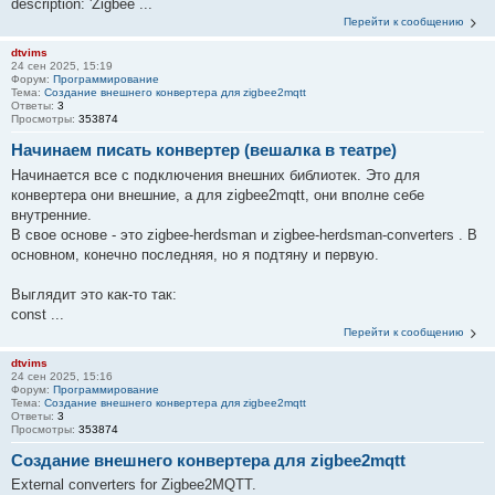
description: 'Zigbee ...
Перейти к сообщению
dtvims
24 сен 2025, 15:19
Форум:
Программирование
Тема:
Создание внешнего конвертера для zigbee2mqtt
Ответы:
3
Просмотры:
353874
Начинаем писать конвертер (вешалка в театре)
Начинается все с подключения внешних библиотек. Это для
конвертера они внешние, а для zigbee2mqtt, они вполне себе
внутренние.
В свое основе - это zigbee-herdsman и zigbee-herdsman-converters . В
основном, конечно последняя, но я подтяну и первую.
Выглядит это как-то так:
const ...
Перейти к сообщению
dtvims
24 сен 2025, 15:16
Форум:
Программирование
Тема:
Создание внешнего конвертера для zigbee2mqtt
Ответы:
3
Просмотры:
353874
Создание внешнего конвертера для zigbee2mqtt
External converters for Zigbee2MQTT.