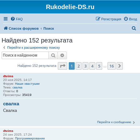
Rukodelie-DS.ru
FAQ
Регистрация
Вход
П
Список форумов
Поиск
о
Найдено 152 результата
и
Перейти к расширенному поиску
с
Поиск
Расширенный поиск
к
Страница
1
из
16
1
2
3
4
5
16
След.
Найдено 152 результата
…
dtvims
20 ноя 2025, 14:17
Форум:
Наши хвастушки
Тема:
свалка
Ответы:
0
Просмотры:
35419
свалка
Свалка
Перейти к сообщению
dtvims
24 сен 2025, 17:24
Форум:
Программирование