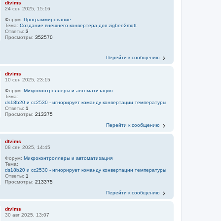
dtvims
24 сен 2025, 15:16
Форум:
Программирование
Тема:
Создание внешнего конвертера для zigbee2mqtt
Ответы:
3
Просмотры:
352570
Перейти к сообщению
dtvims
10 сен 2025, 23:15
Форум:
Микроконтроллеры и автоматизация
Тема:
ds18b20 и сс2530 - игнорирует команду конвертации температуры
Ответы:
1
Просмотры:
213375
Перейти к сообщению
dtvims
08 сен 2025, 14:45
Форум:
Микроконтроллеры и автоматизация
Тема:
ds18b20 и сс2530 - игнорирует команду конвертации температуры
Ответы:
1
Просмотры:
213375
Перейти к сообщению
dtvims
30 авг 2025, 13:07