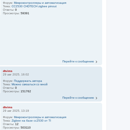
Форум:
Микроконтроллеры и автоматизация
Тема:
CC2530 CHDTECH zigbee pinout
Ответы:
0
Просмотры:
59391
Перейти к сообщению
dtvims
29 авг 2025, 16:02
Форум:
Поддержать автора
Тема:
Можно связаться со мной
Ответы:
0
Просмотры:
151762
Перейти к сообщению
dtvims
29 авг 2025, 13:19
Форум:
Микроконтроллеры и автоматизация
Тема:
Zigbee на базе cc2530 от TI
Ответы:
12
Просмотры:
503110