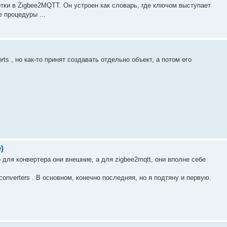
тки в Zigbee2MQTT. Он устроен как словарь, где ключом выступает
 процедуры ...
ts , но как-то принят создавать отдельно объект, а потом его
)
для конвертера они внешние, а для zigbee2mqtt, они вполне себе
converters . В основном, конечно последняя, но я подтяну и первую.