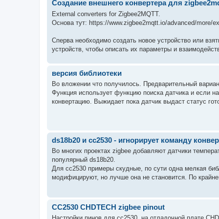
Создание внешнего конвертера для zigbee2mq
External converters for Zigbee2MQTT.
Основа тут: https://www.zigbee2mqtt.io/advanced/more/ex
Сперва необходимо создать новое устройство или взя
устройств, чтобы описать их параметры и взаимодействи
версия библиотеки
Во вложении что получилось. Предварительный вариант
Функция использует функцию поиска датчика и если на
конвертацию. Выжидает пока датчик выдаст статус гото
ds18b20 и сс2530 - игнорирует команду конве
Во многих проектах zigbee добавляют датчики температ
популярный ds18b20.
Для сс2530 примеры скудные, по сути одна мелкая библ
модифицируют, но лучше она не становится. По крайней
CC2530 CHDTECH zigbee pinout
Настройки пинов для cc2530, на отладочной плате CHD