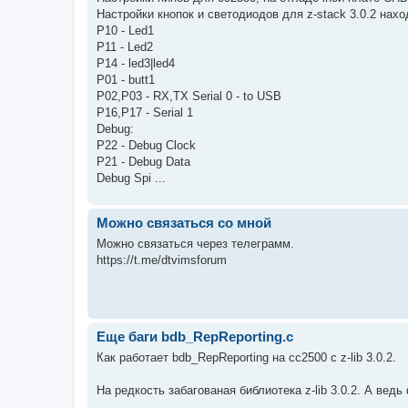
Настройки кнопок и светодиодов для z-stack 3.0.2 наход
P10 - Led1
P11 - Led2
P14 - led3|led4
P01 - butt1
P02,P03 - RX,TX Serial 0 - to USB
P16,P17 - Serial 1
Debug:
P22 - Debug Clock
P21 - Debug Data
Debug Spi ...
Можно связаться со мной
Можно связаться через телеграмм.
https://t.me/dtvimsforum
Еще баги bdb_RepReporting.c
Как работает bdb_RepReporting на сс2500 с z-lib 3.0.2.
На редкость забагованая библиотека z-lib 3.0.2. А вед