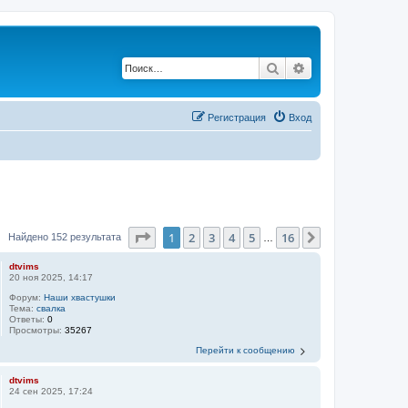
Поиск
Расширенный по
Регистрация
Вход
Страница
1
из
16
1
2
3
4
5
16
След.
Найдено 152 результата
…
dtvims
20 ноя 2025, 14:17
Форум:
Наши хвастушки
Тема:
свалка
Ответы:
0
Просмотры:
35267
Перейти к сообщению
dtvims
24 сен 2025, 17:24