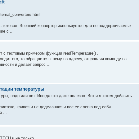
tt
ternal_converters.html
ть готовое. Внешний конвертер используется для не поддерживаемых
е с ...
 с тестовым примером функции readTemperature() .
ходит его, то обращается к нему по адресу, отправляя команду на
вности и делает запрос ...
ртации температуры
уры, надо или нет. Иногда это даже полезно. Вот и я хотел добавить
иотека, кривая и не доделанная и все ее слегка под себя
 ...
TECH и не только.