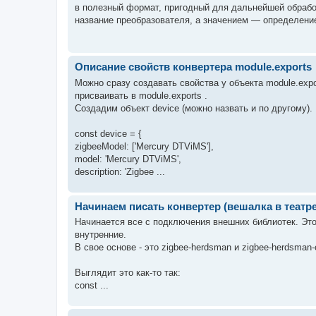
в полезный формат, пригодный для дальнейшей обрабо
название преобразователя, а значением — определение
Описание свойств конвертера module.exports
Можно сразу создавать свойства у объекта module.expor
присваивать в module.exports .
Создадим объект device (можно назвать и по другому).
const device = {
zigbeeModel: ['Mercury DTViMS'],
model: 'Mercury DTViMS',
description: 'Zigbee ...
Начинаем писать конвертер (вешалка в театре
Начинается все с подключения внешних библиотек. Это 
внутренние.
В свое основе - это zigbee-herdsman и zigbee-herdsman-
Выглядит это как-то так:
const ...