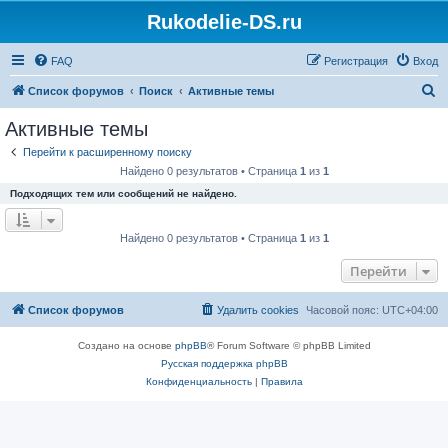
Rukodelie-DS.ru
FAQ
Регистрация
Вход
П
Список форумов
Поиск
Активные темы
о
Активные темы
и
Перейти к расширенному поиску
с
Найдено 0 результатов • Страница
1
из
1
к
Подходящих тем или сообщений не найдено.
Найдено 0 результатов • Страница
1
из
1
Перейти
Список форумов
Удалить cookies
Часовой пояс:
UTC+04:00
Создано на основе
phpBB
® Forum Software © phpBB Limited
Русская поддержка phpBB
Конфиденциальность
|
Правила