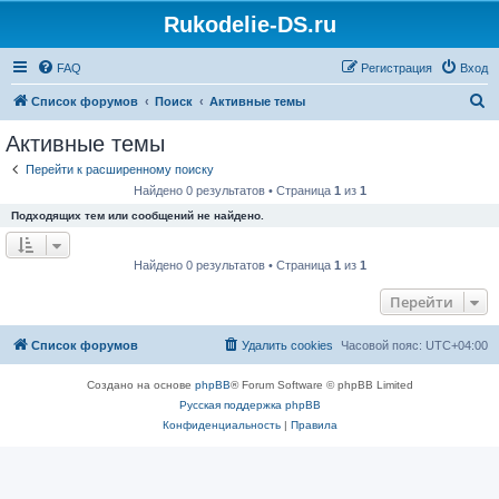
Rukodelie-DS.ru
FAQ
Регистрация
Вход
П
Список форумов
Поиск
Активные темы
о
Активные темы
и
Перейти к расширенному поиску
с
Найдено 0 результатов • Страница
1
из
1
к
Подходящих тем или сообщений не найдено.
Найдено 0 результатов • Страница
1
из
1
Перейти
Список форумов
Удалить cookies
Часовой пояс:
UTC+04:00
Создано на основе
phpBB
® Forum Software © phpBB Limited
Русская поддержка phpBB
Конфиденциальность
|
Правила