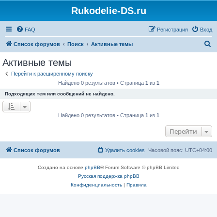
Rukodelie-DS.ru
FAQ
Регистрация
Вход
П
Список форумов
Поиск
Активные темы
о
Активные темы
и
Перейти к расширенному поиску
с
Найдено 0 результатов • Страница
1
из
1
к
Подходящих тем или сообщений не найдено.
Найдено 0 результатов • Страница
1
из
1
Перейти
Список форумов
Удалить cookies
Часовой пояс:
UTC+04:00
Создано на основе
phpBB
® Forum Software © phpBB Limited
Русская поддержка phpBB
Конфиденциальность
|
Правила