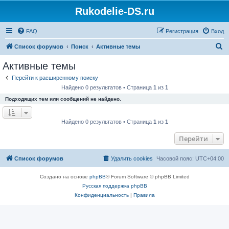
Rukodelie-DS.ru
FAQ
Регистрация
Вход
П
Список форумов
Поиск
Активные темы
о
Активные темы
и
Перейти к расширенному поиску
с
Найдено 0 результатов • Страница
1
из
1
к
Подходящих тем или сообщений не найдено.
Найдено 0 результатов • Страница
1
из
1
Перейти
Список форумов
Удалить cookies
Часовой пояс:
UTC+04:00
Создано на основе
phpBB
® Forum Software © phpBB Limited
Русская поддержка phpBB
Конфиденциальность
|
Правила