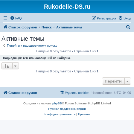
Rukodelie-DS.ru
FAQ
Регистрация
Вход
П
Список форумов
Поиск
Активные темы
о
Активные темы
и
Перейти к расширенному поиску
с
Найдено 0 результатов • Страница
1
из
1
к
Подходящих тем или сообщений не найдено.
Найдено 0 результатов • Страница
1
из
1
Перейти
Список форумов
Удалить cookies
Часовой пояс:
UTC+04:00
Создано на основе
phpBB
® Forum Software © phpBB Limited
Русская поддержка phpBB
Конфиденциальность
|
Правила