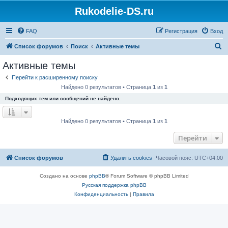
Rukodelie-DS.ru
FAQ
Регистрация
Вход
П
Список форумов
Поиск
Активные темы
о
Активные темы
и
Перейти к расширенному поиску
с
Найдено 0 результатов • Страница
1
из
1
к
Подходящих тем или сообщений не найдено.
Найдено 0 результатов • Страница
1
из
1
Перейти
Список форумов
Удалить cookies
Часовой пояс:
UTC+04:00
Создано на основе
phpBB
® Forum Software © phpBB Limited
Русская поддержка phpBB
Конфиденциальность
|
Правила