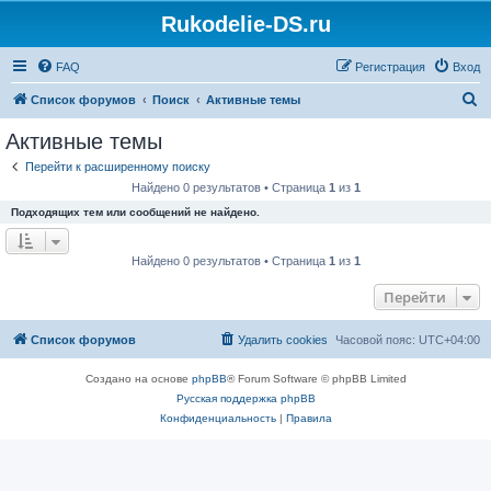
Rukodelie-DS.ru
FAQ
Регистрация
Вход
П
Список форумов
Поиск
Активные темы
о
Активные темы
и
Перейти к расширенному поиску
с
Найдено 0 результатов • Страница
1
из
1
к
Подходящих тем или сообщений не найдено.
Найдено 0 результатов • Страница
1
из
1
Перейти
Список форумов
Удалить cookies
Часовой пояс:
UTC+04:00
Создано на основе
phpBB
® Forum Software © phpBB Limited
Русская поддержка phpBB
Конфиденциальность
|
Правила