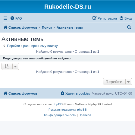
Rukodelie-DS.ru
FAQ
Регистрация
Вход
П
Список форумов
Поиск
Активные темы
о
Активные темы
и
Перейти к расширенному поиску
с
Найдено 0 результатов • Страница
1
из
1
к
Подходящих тем или сообщений не найдено.
Найдено 0 результатов • Страница
1
из
1
Перейти
Список форумов
Удалить cookies
Часовой пояс:
UTC+04:00
Создано на основе
phpBB
® Forum Software © phpBB Limited
Русская поддержка phpBB
Конфиденциальность
|
Правила