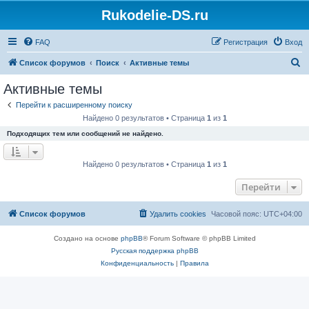
Rukodelie-DS.ru
FAQ
Регистрация
Вход
П
Список форумов
Поиск
Активные темы
о
Активные темы
и
Перейти к расширенному поиску
с
Найдено 0 результатов • Страница
1
из
1
к
Подходящих тем или сообщений не найдено.
Найдено 0 результатов • Страница
1
из
1
Перейти
Список форумов
Удалить cookies
Часовой пояс:
UTC+04:00
Создано на основе
phpBB
® Forum Software © phpBB Limited
Русская поддержка phpBB
Конфиденциальность
|
Правила