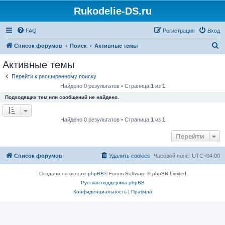
Rukodelie-DS.ru
FAQ
Регистрация
Вход
П
Список форумов
Поиск
Активные темы
о
Активные темы
и
Перейти к расширенному поиску
с
Найдено 0 результатов • Страница
1
из
1
к
Подходящих тем или сообщений не найдено.
Найдено 0 результатов • Страница
1
из
1
Перейти
Список форумов
Удалить cookies
Часовой пояс:
UTC+04:00
Создано на основе
phpBB
® Forum Software © phpBB Limited
Русская поддержка phpBB
Конфиденциальность
|
Правила