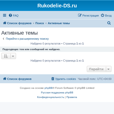
Rukodelie-DS.ru
FAQ
Регистрация
Вход
П
Список форумов
Поиск
Активные темы
о
Активные темы
и
Перейти к расширенному поиску
с
Найдено 0 результатов • Страница
1
из
1
к
Подходящих тем или сообщений не найдено.
Найдено 0 результатов • Страница
1
из
1
Перейти
Список форумов
Удалить cookies
Часовой пояс:
UTC+04:00
Создано на основе
phpBB
® Forum Software © phpBB Limited
Русская поддержка phpBB
Конфиденциальность
|
Правила