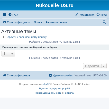
Rukodelie-DS.ru
FAQ
Регистрация
Вход
П
Список форумов
Поиск
Активные темы
о
Активные темы
и
Перейти к расширенному поиску
с
Найдено 0 результатов • Страница
1
из
1
к
Подходящих тем или сообщений не найдено.
Найдено 0 результатов • Страница
1
из
1
Перейти
Список форумов
Удалить cookies
Часовой пояс:
UTC+04:00
Создано на основе
phpBB
® Forum Software © phpBB Limited
Русская поддержка phpBB
Конфиденциальность
|
Правила