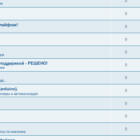
0
ие
0
лайфхак!
0
0
0
ора
й поддержкой - РЕШЕНО!
0
ние
0
р...
arduino).
0
ллеры и автоматизация
0
0
0
осы по магазину