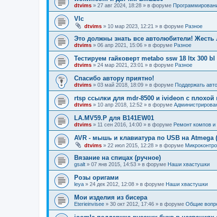
dtvims
»
27 авг 2024, 18:28
» в форуме
Программирован
Vlc
dtvims
»
10 мар 2023, 12:21
» в форуме
Разное
Это должны знать все автолюбители! Жесть 
dtvims
»
06 апр 2021, 15:06
» в форуме
Разное
Тестируем гайковерт metabo ssw 18 ltx 300 bl
dtvims
»
24 мар 2021, 23:01
» в форуме
Разное
Спасибо автору приятно!
dtvims
»
03 май 2018, 18:09
» в форуме
Поддержать авт
rtsp ссылки для mdr-8500 и ivideon с плохо
dtvims
»
10 апр 2018, 12:52
» в форуме
Администрирова
LA.MV59.P для B141EW01
dtvims
»
11 сен 2016, 14:00
» в форуме
Ремонт компов и д
AVR - мышь и клавиатура по USB на Atmega (
dtvims
»
22 июл 2015, 12:28
» в форуме
Микроконтро
Вязание на спицах (ручное)
gsalt
»
07 янв 2015, 14:53
» в форуме
Наши хвастушки
Розы оригами
leya
»
24 дек 2012, 12:08
» в форуме
Наши хвастушки
Мои изделия из бисера
Eterieinvisee
»
30 окт 2012, 17:46
» в форуме
Общие вопр