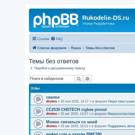
Rukodelie-DS.ru
Уголок Разработчика
Ссылки
FAQ
Список форумов
Поиск
Темы без ответов
Темы без ответов
Перейти к расширенному поиску
Поиск
Расширенный поиск
ТЕМЫ
свалка
dtvims
»
20 ноя 2025, 14:17
» в форуме
Наши хвастушки
CC2530 CHDTECH zigbee pinout
dtvims
»
30 авг 2025, 13:07
» в форуме
Микроконтроллер
Можно связаться со мной
dtvims
»
29 авг 2025, 16:02
» в форуме
Поддержать авто
wokwi.com и датчик BME280