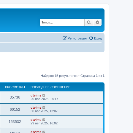
Поиск
Расширенный по
Регистрация
Вход
Найдено 15 результатов • Страница
1
из
1
ПРОСМОТРЫ
ПОСЛЕДНЕЕ СООБЩЕНИЕ
dtvims
35736
20 ноя 2025, 14:17
dtvims
60152
30 авг 2025, 13:07
dtvims
153532
29 авг 2025, 16:02
dtvims