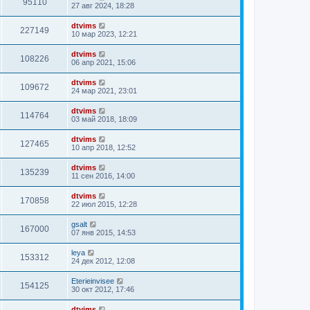
95110
27 авг 2024, 18:28
dtvims
227149
10 мар 2023, 12:21
dtvims
108226
06 апр 2021, 15:06
dtvims
109672
24 мар 2021, 23:01
dtvims
114764
03 май 2018, 18:09
dtvims
127465
10 апр 2018, 12:52
dtvims
135239
11 сен 2016, 14:00
dtvims
170858
22 июл 2015, 12:28
gsalt
167000
07 янв 2015, 14:53
leya
153312
24 дек 2012, 12:08
Eterieinvisee
154125
30 окт 2012, 17:46
dtvims