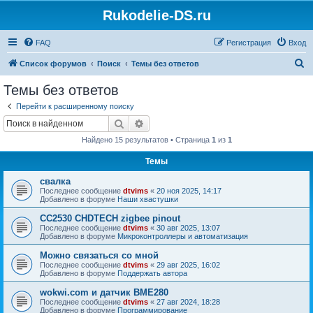
Rukodelie-DS.ru
FAQ
Регистрация
Вход
П
Список форумов
Поиск
Темы без ответов
о
Темы без ответов
и
Перейти к расширенному поиску
с
Поиск
Расширенный поиск
к
Найдено 15 результатов • Страница
1
из
1
Темы
свалка
Последнее сообщение
dtvims
«
20 ноя 2025, 14:17
Добавлено в форуме
Наши хвастушки
CC2530 CHDTECH zigbee pinout
Последнее сообщение
dtvims
«
30 авг 2025, 13:07
Добавлено в форуме
Микроконтроллеры и автоматизация
Можно связаться со мной
Последнее сообщение
dtvims
«
29 авг 2025, 16:02
Добавлено в форуме
Поддержать автора
wokwi.com и датчик BME280
Последнее сообщение
dtvims
«
27 авг 2024, 18:28
Добавлено в форуме
Программирование