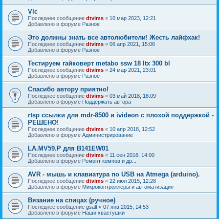
Vlc
Последнее сообщение
dtvims
«
10 мар 2023, 12:21
Добавлено в форуме
Разное
Это должны знать все автолюбители! Жесть лайфхак!
Последнее сообщение
dtvims
«
06 апр 2021, 15:06
Добавлено в форуме
Разное
Тестируем гайковерт metabo ssw 18 ltx 300 bl
Последнее сообщение
dtvims
«
24 мар 2021, 23:01
Добавлено в форуме
Разное
Спасибо автору приятно!
Последнее сообщение
dtvims
«
03 май 2018, 18:09
Добавлено в форуме
Поддержать автора
rtsp ссылки для mdr-8500 и ivideon с плохой поддержкой -
РЕШЕНО!
Последнее сообщение
dtvims
«
10 апр 2018, 12:52
Добавлено в форуме
Администрирование
LA.MV59.P для B141EW01
Последнее сообщение
dtvims
«
11 сен 2016, 14:00
Добавлено в форуме
Ремонт компов и др...
AVR - мышь и клавиатура по USB на Atmega (arduino).
Последнее сообщение
dtvims
«
22 июл 2015, 12:28
Добавлено в форуме
Микроконтроллеры и автоматизация
Вязание на спицах (ручное)
Последнее сообщение
gsalt
«
07 янв 2015, 14:53
Добавлено в форуме
Наши хвастушки