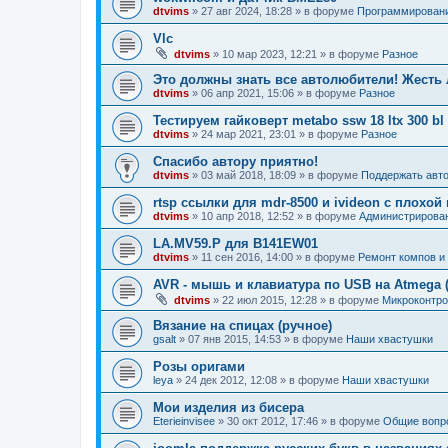
dtvims
»
27 авг 2024, 18:28
» в форуме
Программирован
Vlc
dtvims
»
10 мар 2023, 12:21
» в форуме
Разное
Это должны знать все автолюбители! Жесть 
dtvims
»
06 апр 2021, 15:06
» в форуме
Разное
Тестируем гайковерт metabo ssw 18 ltx 300 bl
dtvims
»
24 мар 2021, 23:01
» в форуме
Разное
Спасибо автору приятно!
dtvims
»
03 май 2018, 18:09
» в форуме
Поддержать авт
rtsp ссылки для mdr-8500 и ivideon с плохо
dtvims
»
10 апр 2018, 12:52
» в форуме
Администрирова
LA.MV59.P для B141EW01
dtvims
»
11 сен 2016, 14:00
» в форуме
Ремонт компов и д
AVR - мышь и клавиатура по USB на Atmega (
dtvims
»
22 июл 2015, 12:28
» в форуме
Микроконтро
Вязание на спицах (ручное)
gsalt
»
07 янв 2015, 14:53
» в форуме
Наши хвастушки
Розы оригами
leya
»
24 дек 2012, 12:08
» в форуме
Наши хвастушки
Мои изделия из бисера
Eterieinvisee
»
30 окт 2012, 17:46
» в форуме
Общие вопр