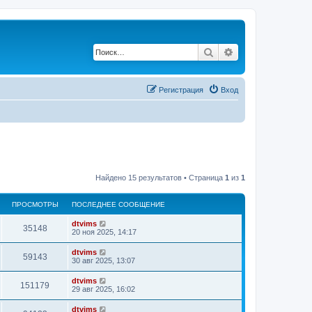
Поиск
Расширенный по
Регистрация
Вход
Найдено 15 результатов • Страница
1
из
1
ПРОСМОТРЫ
ПОСЛЕДНЕЕ СООБЩЕНИЕ
dtvims
35148
20 ноя 2025, 14:17
dtvims
59143
30 авг 2025, 13:07
dtvims
151179
29 авг 2025, 16:02
dtvims