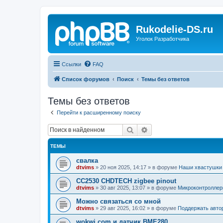
Rukodelie-DS.ru
Уголок Разработчика
Ссылки
FAQ
Список форумов
Поиск
Темы без ответов
Темы без ответов
Перейти к расширенному поиску
Поиск
Расширенный поиск
ТЕМЫ
свалка
dtvims
»
20 ноя 2025, 14:17
» в форуме
Наши хвастушки
CC2530 CHDTECH zigbee pinout
dtvims
»
30 авг 2025, 13:07
» в форуме
Микроконтроллер
Можно связаться со мной
dtvims
»
29 авг 2025, 16:02
» в форуме
Поддержать авто
wokwi.com и датчик BME280