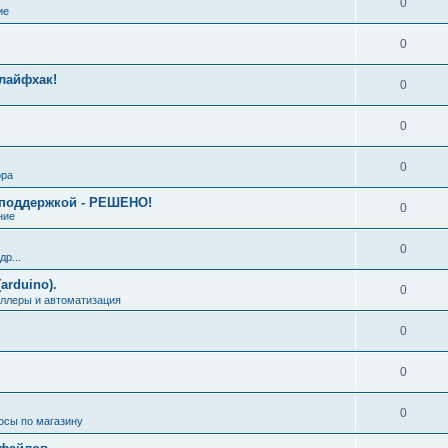
0
ие
0
лайфхак!
0
0
0
ора
й поддержкой - РЕШЕНО!
0
ние
0
р...
arduino).
0
ллеры и автоматизация
0
0
0
осы по магазину