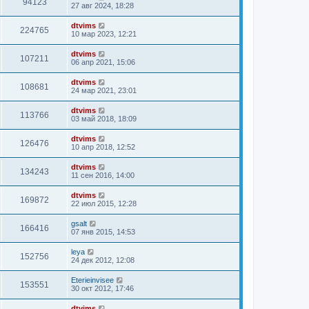
94123
27 авг 2024, 18:28
dtvims
224765
10 мар 2023, 12:21
dtvims
107211
06 апр 2021, 15:06
dtvims
108681
24 мар 2021, 23:01
dtvims
113766
03 май 2018, 18:09
dtvims
126476
10 апр 2018, 12:52
dtvims
134243
11 сен 2016, 14:00
dtvims
169872
22 июл 2015, 12:28
gsalt
166416
07 янв 2015, 14:53
leya
152756
24 дек 2012, 12:08
Eterieinvisee
153551
30 окт 2012, 17:46
dtvims