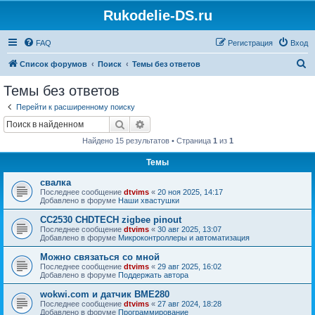
Rukodelie-DS.ru
FAQ
Регистрация
Вход
П
Список форумов
Поиск
Темы без ответов
о
Темы без ответов
и
Перейти к расширенному поиску
с
Поиск
Расширенный поиск
к
Найдено 15 результатов • Страница
1
из
1
Темы
свалка
Последнее сообщение
dtvims
«
20 ноя 2025, 14:17
Добавлено в форуме
Наши хвастушки
CC2530 CHDTECH zigbee pinout
Последнее сообщение
dtvims
«
30 авг 2025, 13:07
Добавлено в форуме
Микроконтроллеры и автоматизация
Можно связаться со мной
Последнее сообщение
dtvims
«
29 авг 2025, 16:02
Добавлено в форуме
Поддержать автора
wokwi.com и датчик BME280
Последнее сообщение
dtvims
«
27 авг 2024, 18:28
Добавлено в форуме
Программирование