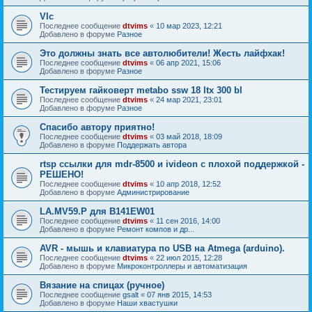
Vlc
Последнее сообщение
dtvims
«
10 мар 2023, 12:21
Добавлено в форуме
Разное
Это должны знать все автолюбители! Жесть лайфхак!
Последнее сообщение
dtvims
«
06 апр 2021, 15:06
Добавлено в форуме
Разное
Тестируем гайковерт metabo ssw 18 ltx 300 bl
Последнее сообщение
dtvims
«
24 мар 2021, 23:01
Добавлено в форуме
Разное
Спасибо автору приятно!
Последнее сообщение
dtvims
«
03 май 2018, 18:09
Добавлено в форуме
Поддержать автора
rtsp ссылки для mdr-8500 и ivideon с плохой поддержкой -
РЕШЕНО!
Последнее сообщение
dtvims
«
10 апр 2018, 12:52
Добавлено в форуме
Администрирование
LA.MV59.P для B141EW01
Последнее сообщение
dtvims
«
11 сен 2016, 14:00
Добавлено в форуме
Ремонт компов и др...
AVR - мышь и клавиатура по USB на Atmega (arduino).
Последнее сообщение
dtvims
«
22 июл 2015, 12:28
Добавлено в форуме
Микроконтроллеры и автоматизация
Вязание на спицах (ручное)
Последнее сообщение
gsalt
«
07 янв 2015, 14:53
Добавлено в форуме
Наши хвастушки