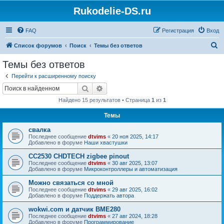
Rukodelie-DS.ru
FAQ
Регистрация
Вход
П
Список форумов
Поиск
Темы без ответов
о
Темы без ответов
и
Перейти к расширенному поиску
с
Поиск
Расширенный поиск
к
Найдено 15 результатов • Страница
1
из
1
Темы
свалка
Последнее сообщение
dtvims
«
20 ноя 2025, 14:17
Добавлено в форуме
Наши хвастушки
CC2530 CHDTECH zigbee pinout
Последнее сообщение
dtvims
«
30 авг 2025, 13:07
Добавлено в форуме
Микроконтроллеры и автоматизация
Можно связаться со мной
Последнее сообщение
dtvims
«
29 авг 2025, 16:02
Добавлено в форуме
Поддержать автора
wokwi.com и датчик BME280
Последнее сообщение
dtvims
«
27 авг 2024, 18:28
Добавлено в форуме
Программирование