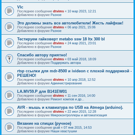
Vlc
Последнее сообщение
dtvims
«
10 мар 2023, 12:21
Добавлено в форуме
Разное
Это должны знать все автолюбители! Жесть лайфхак!
Последнее сообщение
dtvims
«
06 апр 2021, 15:06
Добавлено в форуме
Разное
Тестируем гайковерт metabo ssw 18 ltx 300 bl
Последнее сообщение
dtvims
«
24 мар 2021, 23:01
Добавлено в форуме
Разное
Спасибо автору приятно!
Последнее сообщение
dtvims
«
03 май 2018, 18:09
Добавлено в форуме
Поддержать автора
rtsp ссылки для mdr-8500 и ivideon с плохой поддержкой -
РЕШЕНО!
Последнее сообщение
dtvims
«
10 апр 2018, 12:52
Добавлено в форуме
Администрирование
LA.MV59.P для B141EW01
Последнее сообщение
dtvims
«
11 сен 2016, 14:00
Добавлено в форуме
Ремонт компов и др...
AVR - мышь и клавиатура по USB на Atmega (arduino).
Последнее сообщение
dtvims
«
22 июл 2015, 12:28
Добавлено в форуме
Микроконтроллеры и автоматизация
Вязание на спицах (ручное)
Последнее сообщение
gsalt
«
07 янв 2015, 14:53
Добавлено в форуме
Наши хвастушки