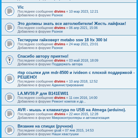
Vlc
Последнее сообщение
dtvims
«
10 мар 2023, 12:21
Добавлено в форуме
Разное
Это должны знать все автолюбители! Жесть лайфхак!
Последнее сообщение
dtvims
«
06 апр 2021, 15:06
Добавлено в форуме
Разное
Тестируем гайковерт metabo ssw 18 ltx 300 bl
Последнее сообщение
dtvims
«
24 мар 2021, 23:01
Добавлено в форуме
Разное
Спасибо автору приятно!
Последнее сообщение
dtvims
«
03 май 2018, 18:09
Добавлено в форуме
Поддержать автора
rtsp ссылки для mdr-8500 и ivideon с плохой поддержкой -
РЕШЕНО!
Последнее сообщение
dtvims
«
10 апр 2018, 12:52
Добавлено в форуме
Администрирование
LA.MV59.P для B141EW01
Последнее сообщение
dtvims
«
11 сен 2016, 14:00
Добавлено в форуме
Ремонт компов и др...
AVR - мышь и клавиатура по USB на Atmega (arduino).
Последнее сообщение
dtvims
«
22 июл 2015, 12:28
Добавлено в форуме
Микроконтроллеры и автоматизация
Вязание на спицах (ручное)
Последнее сообщение
gsalt
«
07 янв 2015, 14:53
Добавлено в форуме
Наши хвастушки