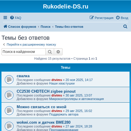
Rukodelie-DS.ru
FAQ
Регистрация
Вход
П
Список форумов
Поиск
Темы без ответов
о
Темы без ответов
и
Перейти к расширенному поиску
с
Поиск
Расширенный поиск
к
Найдено 15 результатов • Страница
1
из
1
Темы
свалка
Последнее сообщение
dtvims
«
20 ноя 2025, 14:17
Добавлено в форуме
Наши хвастушки
CC2530 CHDTECH zigbee pinout
Последнее сообщение
dtvims
«
30 авг 2025, 13:07
Добавлено в форуме
Микроконтроллеры и автоматизация
Можно связаться со мной
Последнее сообщение
dtvims
«
29 авг 2025, 16:02
Добавлено в форуме
Поддержать автора
wokwi.com и датчик BME280
Последнее сообщение
dtvims
«
27 авг 2024, 18:28
Добавлено в форуме
Программирование