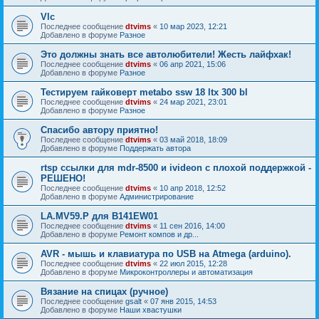
Vlc
Последнее сообщение
dtvims
«
10 мар 2023, 12:21
Добавлено в форуме
Разное
Это должны знать все автолюбители! Жесть лайфхак!
Последнее сообщение
dtvims
«
06 апр 2021, 15:06
Добавлено в форуме
Разное
Тестируем гайковерт metabo ssw 18 ltx 300 bl
Последнее сообщение
dtvims
«
24 мар 2021, 23:01
Добавлено в форуме
Разное
Спасибо автору приятно!
Последнее сообщение
dtvims
«
03 май 2018, 18:09
Добавлено в форуме
Поддержать автора
rtsp ссылки для mdr-8500 и ivideon с плохой поддержкой -
РЕШЕНО!
Последнее сообщение
dtvims
«
10 апр 2018, 12:52
Добавлено в форуме
Администрирование
LA.MV59.P для B141EW01
Последнее сообщение
dtvims
«
11 сен 2016, 14:00
Добавлено в форуме
Ремонт компов и др...
AVR - мышь и клавиатура по USB на Atmega (arduino).
Последнее сообщение
dtvims
«
22 июл 2015, 12:28
Добавлено в форуме
Микроконтроллеры и автоматизация
Вязание на спицах (ручное)
Последнее сообщение
gsalt
«
07 янв 2015, 14:53
Добавлено в форуме
Наши хвастушки