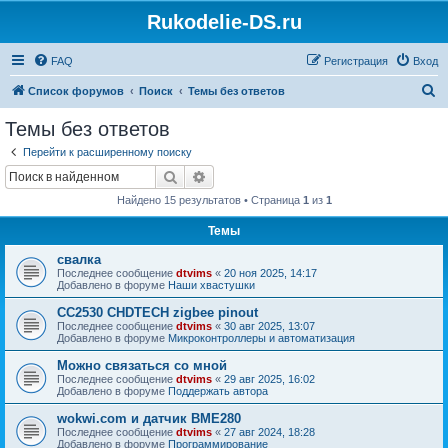
Rukodelie-DS.ru
FAQ
Регистрация
Вход
П
Список форумов
Поиск
Темы без ответов
о
Темы без ответов
и
Перейти к расширенному поиску
с
Поиск
Расширенный поиск
к
Найдено 15 результатов • Страница
1
из
1
Темы
свалка
Последнее сообщение
dtvims
«
20 ноя 2025, 14:17
Добавлено в форуме
Наши хвастушки
CC2530 CHDTECH zigbee pinout
Последнее сообщение
dtvims
«
30 авг 2025, 13:07
Добавлено в форуме
Микроконтроллеры и автоматизация
Можно связаться со мной
Последнее сообщение
dtvims
«
29 авг 2025, 16:02
Добавлено в форуме
Поддержать автора
wokwi.com и датчик BME280
Последнее сообщение
dtvims
«
27 авг 2024, 18:28
Добавлено в форуме
Программирование