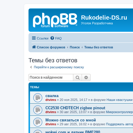
Rukodelie-DS.ru
Уголок Разработчика
Ссылки
FAQ
Список форумов
Поиск
Темы без ответов
Темы без ответов
Перейти к расширенному поиску
Поиск
Расширенный поиск
ТЕМЫ
свалка
dtvims
»
20 ноя 2025, 14:17
» в форуме
Наши хвастушки
CC2530 CHDTECH zigbee pinout
dtvims
»
30 авг 2025, 13:07
» в форуме
Микроконтроллер
Можно связаться со мной
dtvims
»
29 авг 2025, 16:02
» в форуме
Поддержать авто
wokwi.com и датчик BME280