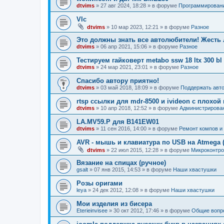
dtvims
»
27 авг 2024, 18:28
» в форуме
Программирован
Vlc
dtvims
»
10 мар 2023, 12:21
» в форуме
Разное
Это должны знать все автолюбители! Жесть 
dtvims
»
06 апр 2021, 15:06
» в форуме
Разное
Тестируем гайковерт metabo ssw 18 ltx 300 bl
dtvims
»
24 мар 2021, 23:01
» в форуме
Разное
Спасибо автору приятно!
dtvims
»
03 май 2018, 18:09
» в форуме
Поддержать авт
rtsp ссылки для mdr-8500 и ivideon с плохо
dtvims
»
10 апр 2018, 12:52
» в форуме
Администрирова
LA.MV59.P для B141EW01
dtvims
»
11 сен 2016, 14:00
» в форуме
Ремонт компов и д
AVR - мышь и клавиатура по USB на Atmega (
dtvims
»
22 июл 2015, 12:28
» в форуме
Микроконтро
Вязание на спицах (ручное)
gsalt
»
07 янв 2015, 14:53
» в форуме
Наши хвастушки
Розы оригами
leya
»
24 дек 2012, 12:08
» в форуме
Наши хвастушки
Мои изделия из бисера
Eterieinvisee
»
30 окт 2012, 17:46
» в форуме
Общие вопр