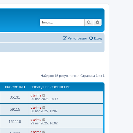
Поиск
Расширенный по
Регистрация
Вход
Найдено 15 результатов • Страница
1
из
1
ПРОСМОТРЫ
ПОСЛЕДНЕЕ СООБЩЕНИЕ
dtvims
35131
20 ноя 2025, 14:17
dtvims
59115
30 авг 2025, 13:07
dtvims
151118
29 авг 2025, 16:02
dtvims