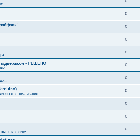
0
ие
0
лайфхак!
0
0
0
ора
й поддержкой - РЕШЕНО!
0
ние
0
р...
arduino).
0
ллеры и автоматизация
0
0
0
осы по магазину