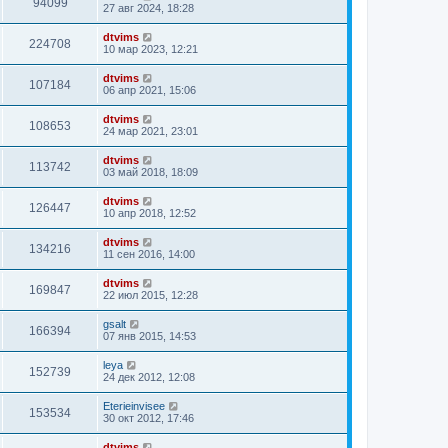
94099
27 авг 2024, 18:28
dtvims
224708
10 мар 2023, 12:21
dtvims
107184
06 апр 2021, 15:06
dtvims
108653
24 мар 2021, 23:01
dtvims
113742
03 май 2018, 18:09
dtvims
126447
10 апр 2018, 12:52
dtvims
134216
11 сен 2016, 14:00
dtvims
169847
22 июл 2015, 12:28
gsalt
166394
07 янв 2015, 14:53
leya
152739
24 дек 2012, 12:08
Eterieinvisee
153534
30 окт 2012, 17:46
dtvims