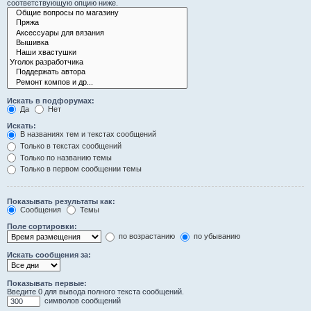
соответствующую опцию ниже.
Искать в подфорумах:
Да
Нет
Искать:
В названиях тем и текстах сообщений
Только в текстах сообщений
Только по названию темы
Только в первом сообщении темы
Показывать результаты как:
Сообщения
Темы
Поле сортировки:
по возрастанию
по убыванию
Искать сообщения за:
Показывать первые:
Введите 0 для вывода полного текста сообщений.
символов сообщений